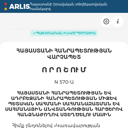
Հայաստանի իրավական տեղեկատվական
ARLIS
համակարգ
ՊԱՇՏՈՆԱԿԱՆ ԻՆԿՈՐՊՈՐԱՑԻԱ
ՀԱՅԱՍՏԱՆԻ ՀԱՆՐԱՊԵՏՈՒԹՅԱՆ
ՎԱՐՉԱՊԵՏ
Ո Ր Ո Շ ՈՒ Մ
N 570-Ա
ՀԱՅԱՍՏԱՆԻ ՀԱՆՐԱՊԵՏՈՒԹՅԱՆ ԵՎ
ԱԴՐԲԵՋԱՆԻ ՀԱՆՐԱՊԵՏՈՒԹՅԱՆ ՄԻՋԵՎ
ՊԵՏԱԿԱՆ ՍԱՀՄԱՆԻ ՍԱՀՄԱՆԱԶԱՏՄԱՆ ԵՎ
ՍԱՀՄԱՆԱՅԻՆ ԱՆՎՏԱՆԳՈՒԹՅԱՆ ՀԱՐՑԵՐՈՎ
ՀԱՆՁՆԱԺՈՂՈՎ ՍՏԵՂԾԵԼՈՒ ՄԱՍԻՆ
Հիմք ընդունելով «Կառավարության