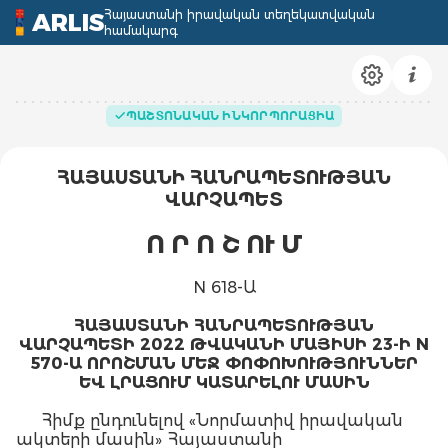
Հայաստանի իրավական տեղեկատվական
ARLIS
համակարգ
ՊԱՇՏՈՆԱԿԱՆ ԻՆԿՈՐՊՈՐԱՑԻԱ
ՀԱՅԱՍՏԱՆԻ ՀԱՆՐԱՊԵՏՈՒԹՅԱՆ
ՎԱՐՉԱՊԵՏ
Ո Ր Ո Շ ՈՒ Մ
N 618-Ա
ՀԱՅԱՍՏԱՆԻ ՀԱՆՐԱՊԵՏՈՒԹՅԱՆ
ՎԱՐՉԱՊԵՏԻ 2022 ԹՎԱԿԱՆԻ ՄԱՅԻՍԻ 23-Ի N
570-Ա ՈՐՈՇՄԱՆ ՄԵՋ ՓՈՓՈԽՈՒԹՅՈՒՆՆԵՐ
ԵՎ ԼՐԱՑՈՒՄ ԿԱՏԱՐԵԼՈՒ ՄԱՍԻՆ
Հիմք ընդունելով «Նորմատիվ իրավական
ակտերի մասին» Հայաստանի