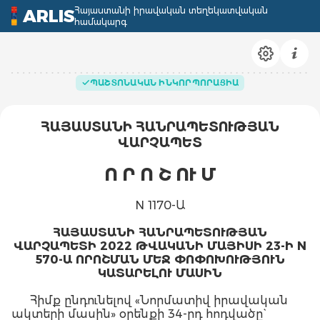
Հայաստանի իրավական տեղեկատվական
ARLIS
համակարգ
ՊԱՇՏՈՆԱԿԱՆ ԻՆԿՈՐՊՈՐԱՑԻԱ
ՀԱՅԱՍՏԱՆԻ ՀԱՆՐԱՊԵՏՈՒԹՅԱՆ
ՎԱՐՉԱՊԵՏ
Ո Ր Ո Շ ՈՒ Մ
N 1170-Ա
ՀԱՅԱՍՏԱՆԻ ՀԱՆՐԱՊԵՏՈՒԹՅԱՆ
ՎԱՐՉԱՊԵՏԻ 2022 ԹՎԱԿԱՆԻ ՄԱՅԻՍԻ 23-Ի N
570-Ա ՈՐՈՇՄԱՆ ՄԵՋ ՓՈՓՈԽՈՒԹՅՈՒՆ
ԿԱՏԱՐԵԼՈՒ ՄԱՍԻՆ
Հիմք ընդունելով «Նորմատիվ իրավական
ակտերի մասին» օրենքի 34-րդ հոդվածը`