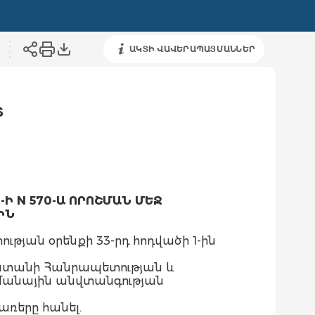
ԱԿՏԻ ՎԱՎԵՐԱՊԱՅՄԱՆՆԵՐ
Տ
Ի N 570-Ա ՈՐՈՇՄԱՆ ՄԵՋ
ԻՆ
յան օրենքի 33-րդ հոդվածի 1-ին
աստանի Հանրապետության և
մանային անվտանգության
առերը հանել.