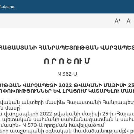
մակարգ
ՀԱՅԱՍՏԱՆԻ ՀԱՆՐԱՊԵՏՈՒԹՅԱՆ ՎԱՐՉԱՊԵ
Ո Ր Ո Շ
ՈՒ Մ
N 362-Ա
ԹՅԱՆ ՎԱՐՉԱՊԵՏԻ 2022 ԹՎԱԿԱՆԻ ՄԱՅԻՍԻ 23-
ՈՓՈԽՈՒԹՅՈՒՆՆԵՐ ԵՎ ԼՐԱՑՈՒՄ ԿԱՏԱՐԵԼՈՒ ՄԱՍ
րավական ակտերի մասին» Հայաստանի Հանրապետութ
ին մասը՝
ն վարչապետի 2022 թվականի մայիսի 23-ի «Հայ
ջև պետական սահմանի սահմանազատման և սահ
մասին» N 570-Ա որոշման հավելվածում՝
նքների պաշտպանի օգնական (համաձայնությամբ)» բ