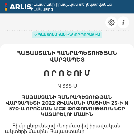
Հայաստանի իրավական տեղեկատվական
ARLIS
համակարգ
ՊԱՇՏՈՆԱԿԱՆ ԻՆԿՈՐՊՈՐԱՑԻԱ
ՀԱՅԱՍՏԱՆԻ ՀԱՆՐԱՊԵՏՈՒԹՅԱՆ
ՎԱՐՉԱՊԵՏ
Ո Ր Ո Շ ՈՒ Մ
N 335-Ա
ՀԱՅԱՍՏԱՆԻ ՀԱՆՐԱՊԵՏՈՒԹՅԱՆ
ՎԱՐՉԱՊԵՏԻ 2022 ԹՎԱԿԱՆԻ ՄԱՅԻՍԻ 23-Ի N
570-Ա ՈՐՈՇՄԱՆ ՄԵՋ ՓՈՓՈԽՈՒԹՅՈՒՆՆԵՐ
ԿԱՏԱՐԵԼՈՒ ՄԱՍԻՆ
Հիմք ընդունելով «Նորմատիվ իրավական
ակտերի մասին» Հայաստանի