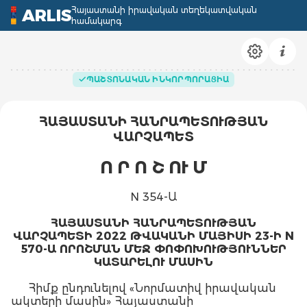
Հայաստանի իրավական տեղեկատվական
ARLIS
համակարգ
ՊԱՇՏՈՆԱԿԱՆ ԻՆԿՈՐՊՈՐԱՑԻԱ
ՀԱՅԱՍՏԱՆԻ ՀԱՆՐԱՊԵՏՈՒԹՅԱՆ
ՎԱՐՉԱՊԵՏ
Ո Ր Ո Շ ՈՒ Մ
N 354-Ա
ՀԱՅԱՍՏԱՆԻ ՀԱՆՐԱՊԵՏՈՒԹՅԱՆ
ՎԱՐՉԱՊԵՏԻ 2022 ԹՎԱԿԱՆԻ ՄԱՅԻՍԻ 23-Ի N
570-Ա ՈՐՈՇՄԱՆ ՄԵՋ ՓՈՓՈԽՈՒԹՅՈՒՆՆԵՐ
ԿԱՏԱՐԵԼՈՒ ՄԱՍԻՆ
Հիմք ընդունելով «Նորմատիվ իրավական
ակտերի մասին» Հայաստանի