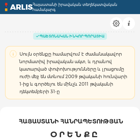
Հայաստանի իրավական տեղեկատվական
ARLIS
համակարգ
ՊԱՇՏՈՆԱԿԱՆ ԻՆԿՈՐՊՈՐԱՑԻԱ
Սույն օրենքը համարվում է ժամանակավոր
նորմատիվ իրավական ակտ, և դրանով
կատարված փոփոխությունները և լրացումը
ուժի մեջ են մտնում 2009 թվականի հունվարի
1-ից և գործելու են մինչև 2011 թվականի
դեկտեմբերի 31-ը
ՀԱՅԱՍՏԱՆԻ ՀԱՆՐԱՊԵՏՈՒԹՅԱՆ
Օ Ր Ե Ն Ք Ը