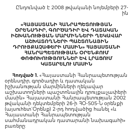
Ընդունված է 2008 թվականի նոյեմբերի 27-
ին
«ՀԱՅԱՍՏԱՆԻ ՀԱՆՐԱՊԵՏՈՒԹՅԱՆ
ՕՐԵՆՍԴԻՐ, ԳՈՐԾԱԴԻՐ ԵՎ ԴԱՏԱԿԱՆ
ԻՇԽԱՆՈՒԹՅԱՆ ՄԱՐՄԻՆՆԵՐԻ ՂԵԿԱՎԱՐ
ԱՇԽԱՏՈՂՆԵՐԻ ՊԱՇՏՈՆԱՅԻՆ
ԴՐՈՒՅՔԱՉԱՓԵՐԻ ՄԱՍԻՆ» ՀԱՅԱՍՏԱՆԻ
ՀԱՆՐԱՊԵՏՈՒԹՅԱՆ ՕՐԵՆՔՈՒՄ
ՓՈՓՈԽՈՒԹՅՈՒՆՆԵՐ ԵՎ ԼՐԱՑՈՒՄ
ԿԱՏԱՐԵԼՈՒ ՄԱՍԻՆ
Հոդված 1.
«Հայաստանի Հանրապետության
օրենսդիր, գործադիր և դատական
իշխանության մարմինների ղեկավար
աշխատողների պաշտոնային դրույքաչափերի
մասին» Հայաստանի Հանրապետության 2002
թվականի դեկտեմբերի 26-ի ՀՕ-505-Ն օրենքի
(այսուհետ` Օրենք) 2-րդ հոդվածից հանել «և
Հայաստանի Հանրապետության
սահմանադրական դատարանի նախագահի»
բառերը: