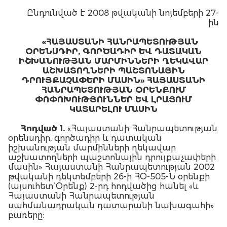
Ընդունված է 2008 թվականի նոյեմբերի 27-
ին
«ՀԱՅԱՍՏԱՆԻ ՀԱՆՐԱՊԵՏՈՒԹՅԱՆ
ՕՐԵՆՍԴԻՐ, ԳՈՐԾԱԴԻՐ ԵՎ ԴԱՏԱԿԱՆ
ԻՇԽԱՆՈՒԹՅԱՆ ՄԱՐՄԻՆՆԵՐԻ ՂԵԿԱՎԱՐ
ԱՇԽԱՏՈՂՆԵՐԻ ՊԱՇՏՈՆԱՅԻՆ
ԴՐՈՒՅՔԱՉԱՓԵՐԻ ՄԱՍԻՆ» ՀԱՅԱՍՏԱՆԻ
ՀԱՆՐԱՊԵՏՈՒԹՅԱՆ ՕՐԵՆՔՈՒՄ
ՓՈՓՈԽՈՒԹՅՈՒՆՆԵՐ ԵՎ ԼՐԱՑՈՒՄ
ԿԱՏԱՐԵԼՈՒ ՄԱՍԻՆ
Հոդված 1.
«Հայաստանի Հանրապետության
օրենսդիր, գործադիր և դատական
իշխանության մարմինների ղեկավար
աշխատողների պաշտոնային դրույքաչափերի
մասին» Հայաստանի Հանրապետության 2002
թվականի դեկտեմբերի 26-ի ՀՕ-505-Ն օրենքի
(այսուհետ` Օրենք) 2-րդ հոդվածից հանել «և
Հայաստանի Հանրապետության
սահմանադրական դատարանի նախագահի»
բառերը: