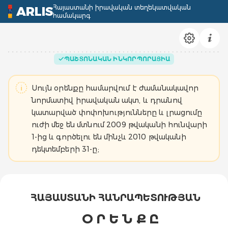
Հայաստանի իրավական տեղեկատվական
ARLIS
համակարգ
ՊԱՇՏՈՆԱԿԱՆ ԻՆԿՈՐՊՈՐԱՑԻԱ
Սույն օրենքը համարվում է ժամանակավոր
նորմատիվ իրավական ակտ, և դրանով
կատարված փոփոխությունները և լրացումը
ուժի մեջ են մտնում 2009 թվականի հունվարի
1-ից և գործելու են մինչև 2010 թվականի
դեկտեմբերի 31-ը;
ՀԱՅԱՍՏԱՆԻ ՀԱՆՐԱՊԵՏՈՒԹՅԱՆ
Օ Ր Ե Ն Ք Ը