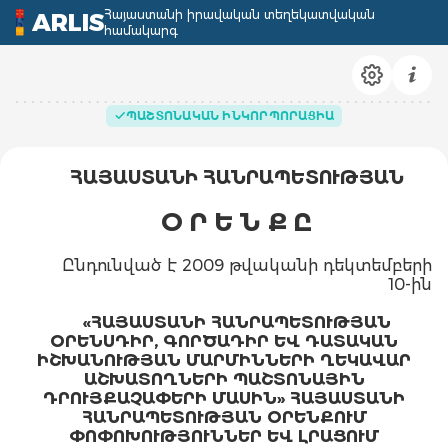
Հայաստանի իրավական տեղեկատվական
ARLIS
համակարգ
ՊԱՇՏՈՆԱԿԱՆ ԻՆԿՈՐՊՈՐԱՑԻԱ
ՀԱՅԱՍՏԱՆԻ ՀԱՆՐԱՊԵՏՈՒԹՅԱՆ
Օ Ր Ե Ն Ք Ը
Ընդունված է 2009 թվականի դեկտեմբերի
10-ին
«ՀԱՅԱՍՏԱՆԻ ՀԱՆՐԱՊԵՏՈՒԹՅԱՆ
ՕՐԵՆՍԴԻՐ, ԳՈՐԾԱԴԻՐ ԵՎ ԴԱՏԱԿԱՆ
ԻՇԽԱՆՈՒԹՅԱՆ ՄԱՐՄԻՆՆԵՐԻ ՂԵԿԱՎԱՐ
ԱՇԽԱՏՈՂՆԵՐԻ ՊԱՇՏՈՆԱՅԻՆ
ԴՐՈՒՅՔԱՉԱՓԵՐԻ ՄԱՍԻՆ» ՀԱՅԱՍՏԱՆԻ
ՀԱՆՐԱՊԵՏՈՒԹՅԱՆ ՕՐԵՆՔՈՒՄ
ՓՈՓՈԽՈՒԹՅՈՒՆՆԵՐ ԵՎ ԼՐԱՑՈՒՄ