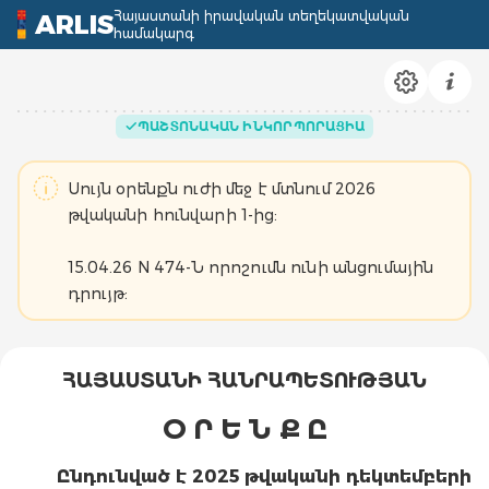
Հայաստանի իրավական տեղեկատվական
ARLIS
համակարգ
ՊԱՇՏՈՆԱԿԱՆ ԻՆԿՈՐՊՈՐԱՑԻԱ
Սույն օրենքն ուժի մեջ է մտնում 2026
թվականի հունվարի 1-ից:
15.04.26 N 474-Ն որոշումն ունի անցումային
դրույթ:
ՀԱՅԱՍՏԱՆԻ ՀԱՆՐԱՊԵՏՈՒԹՅԱՆ
Օ Ր Ե Ն Ք Ը
Ընդունված է
2025
թվականի
դեկտեմբերի