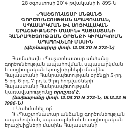
28 օգոստոսի 2014 թվականի N 895-Ն
«ՊԱՇՏՈՆԱՏԱՐ ԱՆՁԱՆՑ
ԳՈՐԾՈՒՆԵՈՒԹՅԱՆ ԱՊԱՀՈՎՄԱՆ,
ՍՊԱՍԱՐԿՄԱՆ ԵՎ ՍՈՑԻԱԼԱԿԱՆ
ԵՐԱՇԽԻՔՆԵՐԻ ՄԱՍԻՆ» ՀԱՅԱՍՏԱՆԻ
ՀԱՆՐԱՊԵՏՈՒԹՅԱՆ ՕՐԵՆՔԻ ԿԻՐԱՐԿՈՒՄՆ
ԱՊԱՀՈՎԵԼՈՒ ՄԱՍԻՆ
(վերնագիրը փոփ. 12.03.20 N 272-Ն)
Համաձայն «Պաշտոնատար անձանց
գործունեության ապահովման, սպասարկման
և սոցիալական երաշխիքների մասին»
Հայաստանի Հանրապետության օրենքի 3-րդ,
5-րդ, 6-րդ, 7-րդ և 9-րդ հոդվածների`
Հայաստանի Հանրապետության
կառավարությունը
որոշում է.
(նախաբանը փոփ. 12.03.20 N 272-Ն, 15.12.22
N
1986-Ն
)
1. Սահմանել, որ՝
1) «Պաշտոնատար անձանց գործունեության
ապահովման, սպասարկման և սոցիալական
երաշխիքների մասին» Հայաստանի
Հանրապետության օրենքով կենսաթոշակ,