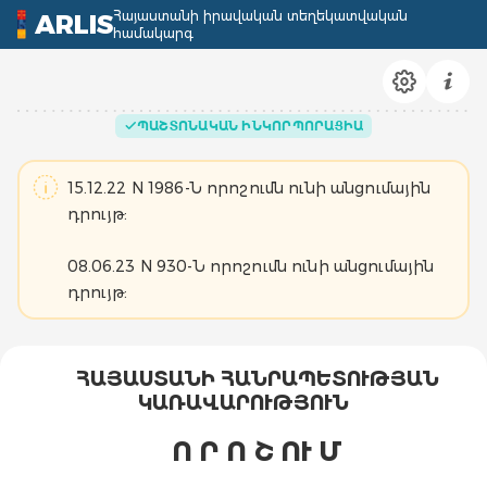
Հայաստանի իրավական տեղեկատվական
ARLIS
համակարգ
ՊԱՇՏՈՆԱԿԱՆ ԻՆԿՈՐՊՈՐԱՑԻԱ
15.12.22 N 1986-Ն որոշումն ունի անցումային
դրույթ:
08.06.23 N 930-Ն որոշումն ունի անցումային
դրույթ:
ՀԱՅԱՍՏԱՆԻ ՀԱՆՐԱՊԵՏՈՒԹՅԱՆ
ԿԱՌԱՎԱՐՈՒԹՅՈՒՆ
Ո Ր Ո Շ ՈՒ Մ