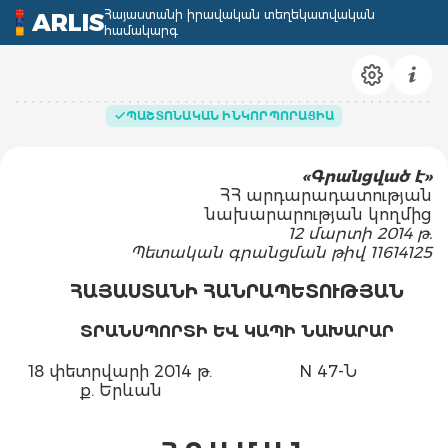
Հայաստանի իրավական տեղեկատվական
ARLIS
համակարգ
ՊԱՇՏՈՆԱԿԱՆ ԻՆԿՈՐՊՈՐԱՑԻԱ
«Գրանցված է»
ՀՀ արդարադատության
նախարարության կողմից
12 մարտի 2014 թ.
Պետական գրանցման թիվ 11614125
ՀԱՅԱՍՏԱՆԻ ՀԱՆՐԱՊԵՏՈՒԹՅԱՆ
ՏՐԱՆՍՊՈՐՏԻ ԵՎ ԿԱՊԻ ՆԱԽԱՐԱՐ
18 փետրվարի 2014 թ.
N 47-Ն
ք. Երևան