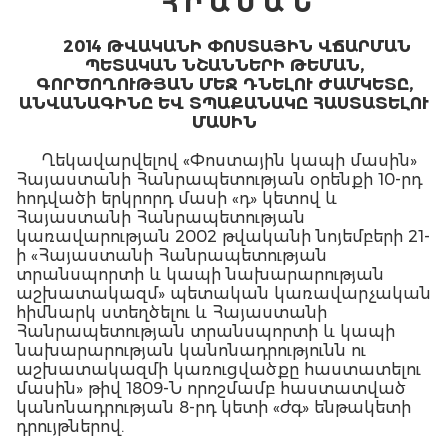
Հ Ր Ա Մ Ա Ն
2014 ԹՎԱԿԱՆԻ ՓՈՍՏԱՅԻՆ ՎՃԱՐՄԱՆ
ՊԵՏԱԿԱՆ ՆՇԱՆՆԵՐԻ ԹԵՄԱՆ,
ԳՈՐԾՈՂՈՒԹՅԱՆ ՄԵՋ ԴՆԵԼՈՒ ԺԱՄԿԵՏԸ,
ԱՆՎԱՆԱԳԻՆԸ ԵՎ ՏՊԱՔԱՆԱԿԸ ՀԱՍՏԱՏԵԼՈՒ
ՄԱՍԻՆ
Ղեկավարվելով «Փոստային կապի մասին»
Հայաստանի Հանրապետության օրենքի 10-րդ
հոդվածի երկրորդ մասի «դ» կետով և
Հայաստանի Հանրապետության
կառավարության 2002 թվականի նոյեմբերի 21-
ի «Հայաստանի Հանրապետության
տրանսպորտի և կապի նախարարության
աշխատակազմ» պետական կառավարչական
հիմնարկ ստեղծելու և Հայաստանի
Հանրապետության տրանսպորտի և կապի
նախարարության կանոնադրությունն ու
աշխատակազմի կառուցվածքը հաստատելու
մասին» թիվ 1809-Ն որոշմամբ հաստատված
կանոնադրության 8-րդ կետի «ժգ» ենթակետի
դրույթներով.
Հաստատել 2014 թվականի փոստային