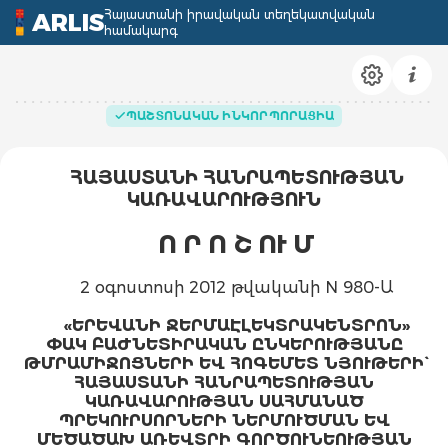
Հայաստանի իրավական տեղեկատվական
ARLIS
համակարգ
ՊԱՇՏՈՆԱԿԱՆ ԻՆԿՈՐՊՈՐԱՑԻԱ
ՀԱՅԱՍՏԱՆԻ ՀԱՆՐԱՊԵՏՈՒԹՅԱՆ
ԿԱՌԱՎԱՐՈՒԹՅՈՒՆ
Ո Ր Ո Շ ՈՒ Մ
2 օգոստոսի 2012 թվականի N 980-Ա
«ԵՐԵՎԱՆԻ ՋԵՐՄԱԷԼԵԿՏՐԱԿԵՆՏՐՈՆ»
ՓԱԿ ԲԱԺՆԵՏԻՐԱԿԱՆ ԸՆԿԵՐՈՒԹՅԱՆԸ
ԹՄՐԱՄԻՋՈՑՆԵՐԻ ԵՎ ՀՈԳԵՄԵՏ ՆՅՈՒԹԵՐԻ`
ՀԱՅԱՍՏԱՆԻ ՀԱՆՐԱՊԵՏՈՒԹՅԱՆ
ԿԱՌԱՎԱՐՈՒԹՅԱՆ ՍԱՀՄԱՆԱԾ
ՊՐԵԿՈՒՐՍՈՐՆԵՐԻ ՆԵՐՄՈՒԾՄԱՆ ԵՎ
ՄԵԾԱԾԱԽ ԱՌԵՎՏՐԻ ԳՈՐԾՈՒՆԵՈՒԹՅԱՆ