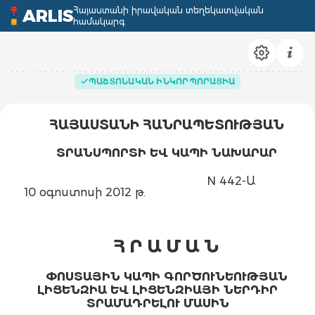
Հայաստանի իրավական տեղեկատվական
ARLIS
համակարգ
ՊԱՇՏՈՆԱԿԱՆ ԻՆԿՈՐՊՈՐԱՑԻԱ
ՀԱՅԱՍՏԱՆԻ ՀԱՆՐԱՊԵՏՈՒԹՅԱՆ
ՏՐԱՆՍՊՈՐՏԻ ԵՎ ԿԱՊԻ ՆԱԽԱՐԱՐ
N 442-Ա
10 օգոստոսի 2012 թ.
Հ Ր Ա Մ Ա Ն
ՓՈՍՏԱՅԻՆ ԿԱՊԻ ԳՈՐԾՈՒՆԵՈՒԹՅԱՆ
ԼԻՑԵՆԶԻԱ ԵՎ ԼԻՑԵՆԶԻԱՅԻ ՆԵՐԴԻՐ
ՏՐԱՄԱԴՐԵԼՈՒ ՄԱՍԻՆ