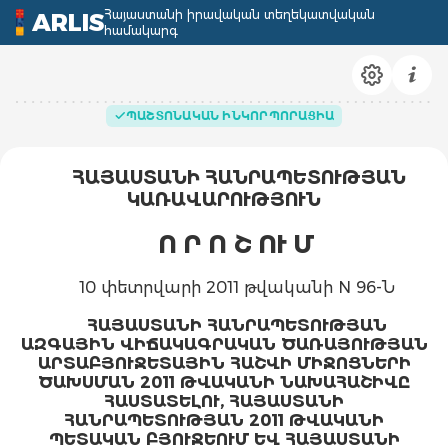
Հայաստանի իրավական տեղեկատվական
ARLIS
համակարգ
ՊԱՇՏՈՆԱԿԱՆ ԻՆԿՈՐՊՈՐԱՑԻԱ
ՀԱՅԱՍՏԱՆԻ ՀԱՆՐԱՊԵՏՈՒԹՅԱՆ
ԿԱՌԱՎԱՐՈՒԹՅՈՒՆ
Ո Ր Ո Շ ՈՒ Մ
10 փետրվարի 2011 թվականի N 96-Ն
ՀԱՅԱՍՏԱՆԻ ՀԱՆՐԱՊԵՏՈՒԹՅԱՆ
ԱԶԳԱՅԻՆ ՎԻՃԱԿԱԳՐԱԿԱՆ ԾԱՌԱՅՈՒԹՅԱՆ
ԱՐՏԱԲՅՈՒՋԵՏԱՅԻՆ ՀԱՇՎԻ ՄԻՋՈՑՆԵՐԻ
ԾԱԽՍՄԱՆ 2011 ԹՎԱԿԱՆԻ ՆԱԽԱՀԱՇԻՎԸ
ՀԱՍՏԱՏԵԼՈՒ, ՀԱՅԱՍՏԱՆԻ
ՀԱՆՐԱՊԵՏՈՒԹՅԱՆ 2011 ԹՎԱԿԱՆԻ
ՊԵՏԱԿԱՆ ԲՅՈՒՋԵՈՒՄ ԵՎ ՀԱՅԱՍՏԱՆԻ