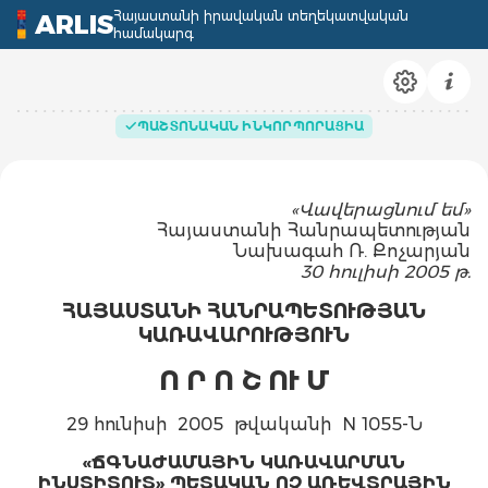
Հայաստանի իրավական տեղեկատվական
ARLIS
համակարգ
ՊԱՇՏՈՆԱԿԱՆ ԻՆԿՈՐՊՈՐԱՑԻԱ
«Վավերացնում եմ»
Հայաստանի Հանրապետության
Նախագահ Ռ. Քոչարյան
30 հուլիսի 2005 թ.
ՀԱՅԱՍՏԱՆԻ ՀԱՆՐԱՊԵՏՈՒԹՅԱՆ
ԿԱՌԱՎԱՐՈՒԹՅՈՒՆ
Ո Ր Ո Շ ՈՒ Մ
29 հունիսի 2005 թվականի N 1055-Ն
«ՃԳՆԱԺԱՄԱՅԻՆ ԿԱՌԱՎԱՐՄԱՆ
ԻՆՍՏԻՏՈՒՏ» ՊԵՏԱԿԱՆ ՈՉ ԱՌԵՎՏՐԱՅԻՆ