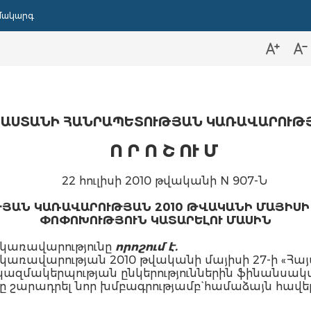
մակարգ
ԱՍՏԱՆԻ ՀԱՆՐԱՊԵՏՈՒԹՅԱՆ ԿԱՌԱՎԱՐՈՒԹ
Ո Ր Ո Շ ՈՒ Մ
22 հուլիսի 2010 թվականի N 907-Ն
ԱՆ ԿԱՌԱՎԱՐՈՒԹՅԱՆ 2010 ԹՎԱԿԱՆԻ ՄԱՅԻՍԻ 2
ՓՈՓՈԽՈՒԹՅՈՒՆ ԿԱՏԱՐԵԼՈՒ ՄԱՍԻՆ
կառավարությունը
որոշում է.
ռավարության 2010 թվականի մայիսի 27-ի «Հայա
մակերպության ընկերություններին ֆինանսական 
ը շարադրել նոր խմբագրությամբ` համաձայն հավե