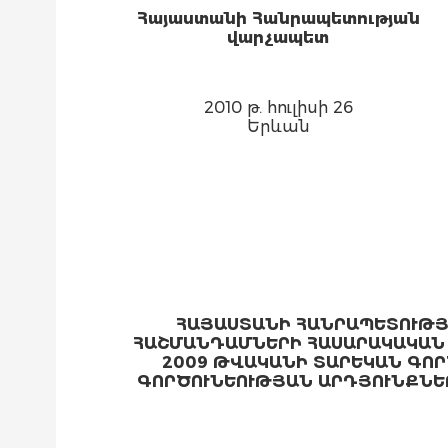
Հայաստանի Հանրապետության
վարչապետ
2010 թ. հուլիսի 26
Երևան
ՀԱՅԱՍՏԱՆԻ ՀԱՆՐԱՊԵՏՈՒԹՅԱ
ՀԱՇՄԱՆԴԱՄՆԵՐԻ ՀԱՍԱՐԱԿԱԿԱՆ
2009 ԹՎԱԿԱՆԻ ՏԱՐԵԿԱՆ ԳՈՐ
ԳՈՐԾՈՒՆԵՈՒԹՅԱՆ ԱՐԴՅՈՒՆՔՆԵ