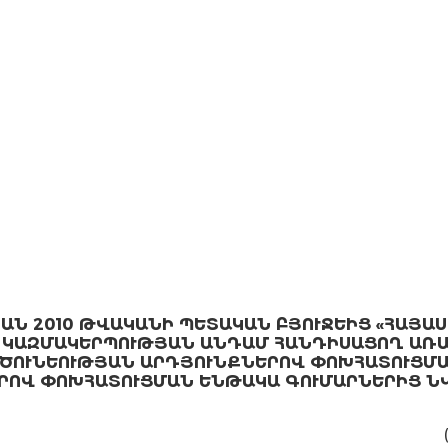
Ն 2010 ԹՎԱԿԱՆԻ ՊԵՏԱԿԱՆ ԲՅՈՒՋԵԻՑ «ՀԱՅԱՍ
 ԿԱԶՄԱԿԵՐՊՈՒԹՅԱՆ ԱՆԴԱՄ ՀԱՆԴԻՍԱՑՈՂ ԱՌԱ
ԾՈՒՆԵՈՒԹՅԱՆ ԱՐԴՅՈՒՆՔՆԵՐՈՎ ՓՈԽՀԱՏՈՒՑՄԱ
ՐՈՎ ՓՈԽՀԱՏՈՒՑՄԱՆ ԵՆԹԱԿԱ ԳՈՒՄԱՐՆԵՐԻՑ Ն