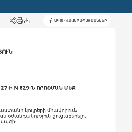
ԱԿՏԻ ՎԱՎԵՐԱՊԱՅՄԱՆՆԵՐ
ՅՈՒՆ
7-Ի N 629-Ն ՈՐՈՇՄԱՆ ՄԵՋ
ստանի կույրերի միավորում»
օժանդակություն ցուցաբերելու
լվածի: