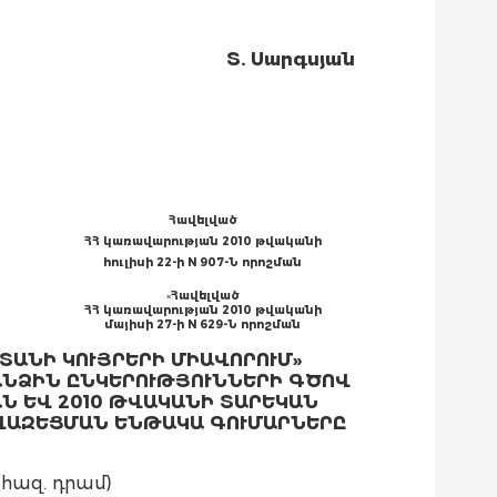
Տ. Սարգսյան
Հավելված
ՀՀ կառավարության 2010 թվականի
հուլիսի 22-ի N 907-Ն որոշման
«
Հավելված
ՀՀ կառավարության 2010 թվականի
մայիսի 27-ի N 629-Ն որոշման
ՏԱՆԻ ԿՈՒՅՐԵՐԻ ՄԻԱՎՈՐՈՒՄ»
ՆՁԻՆ ԸՆԿԵՐՈՒԹՅՈՒՆՆԵՐԻ ԳԾՈՎ
Ն ԵՎ 2010 ԹՎԱԿԱՆԻ ՏԱՐԵԿԱՆ
ՎԱԶԵՑՄԱՆ ԵՆԹԱԿԱ ԳՈՒՄԱՐՆԵՐԸ
(հազ. դրամ)