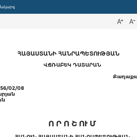
մակարգ
ՀԱՅԱՍՏԱՆԻ ՀԱՆՐԱՊԵՏՈՒԹՅԱՆ
ՎՃՌԱԲԵԿ ԴԱՏԱՐԱՆ
Քաղաքա
56/02/08
արյան
ան
Ո Ր Ո Շ ՈՒ Մ
ՀԱՆՈՒՆ ՀԱՅԱՍՏԱՆԻ ՀԱՆՐԱՊԵՏՈՒԹՅԱՆ