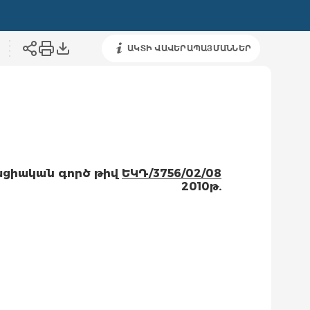
ԱԿՏԻ ՎԱՎԵՐԱՊԱՅՄԱՆՆԵՐ
ցիական գործ թիվ
ԵԿԴ/3756/02/08
2010թ.