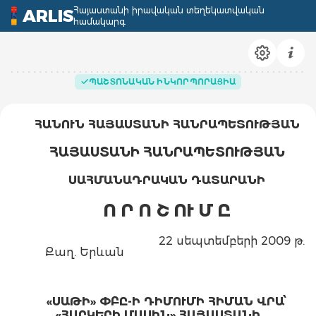
Հայաստանի իրավական տեղեկատվական
ARLIS
համակարգ
ՊԱՇՏՈՆԱԿԱՆ ԻՆԿՈՐՊՈՐԱՑԻԱ
ՀԱՆՈՒՆ ՀԱՅԱՍՏԱՆԻ ՀԱՆՐԱՊԵՏՈՒԹՅԱՆ
ՀԱՅԱՍՏԱՆԻ ՀԱՆՐԱՊԵՏՈՒԹՅԱՆ
ՍԱՀՄԱՆԱԴՐԱԿԱՆ ԴԱՏԱՐԱՆԻ
Ո Ր Ո Շ ՈՒ Մ Ը
22 սեպտեմբերի 2009 թ.
Քաղ. Երևան
«ՍԱԹԻ» ՓԲԸ-Ի ԴԻՄՈՒՄԻ ՀԻՄԱՆ ՎՐԱ՝
«ՀԱՐԿԵՐԻ ՄԱՍԻՆ» ՀԱՅԱՍՏԱՆԻ