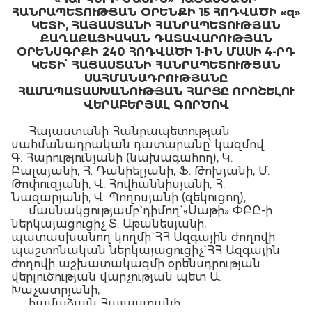
ՀԱՆՐԱՊԵՏՈՒԹՅԱՆ ՕՐԵՆՔԻ 15 ՀՈԴՎԱԾԻ «զ»
ԿԵՏԻ, ՀԱՅԱՍՏԱՆԻ ՀԱՆՐԱՊԵՏՈՒԹՅԱՆ
ՔԱՂԱՔԱՑԻԱԿԱՆ ԴԱՏԱՎԱՐՈՒԹՅԱՆ
ՕՐԵՆՍԳՐՔԻ 240 ՀՈԴՎԱԾԻ 1-ԻՆ ՄԱՍԻ 4-ՐԴ
ԿԵՏԻ՝ ՀԱՅԱՍՏԱՆԻ ՀԱՆՐԱՊԵՏՈՒԹՅԱՆ
ՍԱՀՄԱՆԱԴՐՈՒԹՅԱՆԸ
ՀԱՄԱՊԱՏԱՍԽԱՆՈՒԹՅԱՆ ՀԱՐՑԸ ՈՐՈՇԵԼՈՒ
ՎԵՐԱԲԵՐՅԱԼ ԳՈՐԾՈՎ
Հայաստանի Հանրապետության
սահմանադրական դատարանը՝ կազմով.
Գ. Հարությունյանի (նախագահող), Կ.
Բալայանի, Հ. Դանիելյանի, Ֆ. Թոխյանի, Մ.
Թոփուզյանի, Վ. Հովհաննիսյանի, Հ.
Նազարյանի, Վ. Պողոսյանի (զեկուցող),
մասնակցությամբ` դիմող` «Սաթի» ՓԲԸ-ի
ներկայացուցիչ Տ. Աթանեսյանի,
պատասխանող կողմի` ՀՀ Ազգային ժողովի
պաշտոնական ներկայացուցիչ` ՀՀ Ազգային
ժողովի աշխատակազմի օրենսդրության
վերլուծության վարչության պետ Ա.
Խաչատրյանի,
համաձայն Հայաստանի