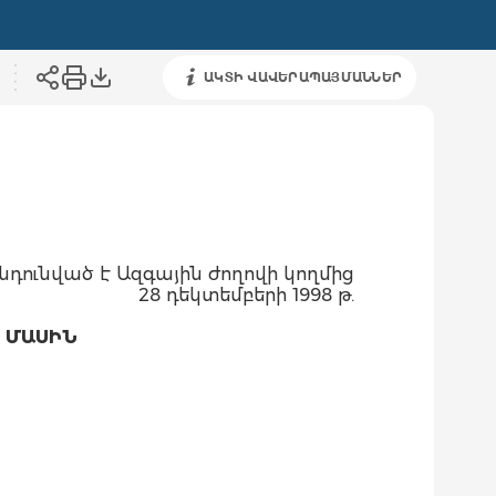
ԱԿՏԻ ՎԱՎԵՐԱՊԱՅՄԱՆՆԵՐ
նդունված է Ազգային ժողովի կողմից
28 դեկտեմբերի 1998 թ.
 ՄԱՍԻՆ