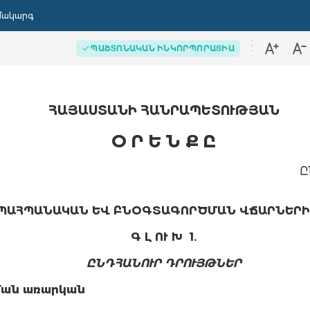
մակարգ
ՊԱՇՏՈՆԱԿԱՆ ԻՆԿՈՐՊՈՐԱՑԻԱ
ՀԱՅԱՍՏԱՆԻ ՀԱՆՐԱՊԵՏՈՒԹՅԱՆ
Օ Ր Ե Ն Ք Ը
Ը
ՊԱՀՊԱՆԱԿԱՆ ԵՎ ԲՆՕԳՏԱԳՈՐԾՄԱՆ ՎՃԱՐՆԵՐԻ
Գ Լ ՈՒ Խ 1.
ԸՆԴՀԱՆՈՒՐ ԴՐՈՒՅԹՆԵՐ
ման առարկան