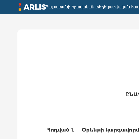
ARLIS
Հայաստանի իրավական տեղեկատվական հա
ԲՆԱ
Հոդված 1.
Օրենքի կարգավոր