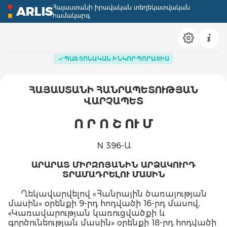
Հայաստանի իրավական տեղեկատվական
ARLIS
համակարգ
ՊԱՇՏՈՆԱԿԱՆ ԻՆԿՈՐՊՈՐԱՑԻԱ
ՀԱՅԱՍՏԱՆԻ ՀԱՆՐԱՊԵՏՈՒԹՅԱՆ
ՎԱՐՉԱՊԵՏ
Ո Ր Ո Շ ՈՒ Մ
N 396-Ա
ԱՐԱՐԱՏ ՄԻՐԶՈՅԱՆԻՆ ԱՐՁԱԿՈՒՐԴ
ՏՐԱՄԱԴՐԵԼՈՒ ՄԱՍԻՆ
Ղեկավարվելով «Հանրային ծառայության
մասին» օրենքի 9-րդ հոդվածի 16-րդ մասով,
«Կառավարության կառուցվածքի և
գործունեության մասին» օրենքի 18-րդ հոդվածի