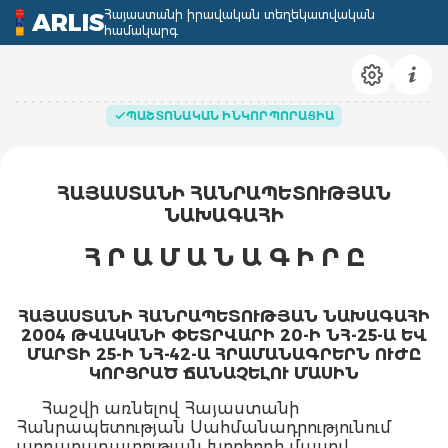
Հայաստանի իրավական տեղեկատվական
ARLIS
համակարգ
ՊԱՇՏՈՆԱԿԱՆ ԻՆԿՈՐՊՈՐԱՑԻԱ
ՀԱՅԱՍՏԱՆԻ ՀԱՆՐԱՊԵՏՈՒԹՅԱՆ
ՆԱԽԱԳԱՀԻ
Հ Ր Ա Մ Ա Ն Ա Գ Ի Ր Ը
ՀԱՅԱՍՏԱՆԻ ՀԱՆՐԱՊԵՏՈՒԹՅԱՆ ՆԱԽԱԳԱՀԻ
2004 ԹՎԱԿԱՆԻ ՓԵՏՐՎԱՐԻ 20-Ի ՆՀ-25-Ա ԵՎ
ՄԱՐՏԻ 25-Ի ՆՀ-42-Ա ՀՐԱՄԱՆԱԳՐԵՐՆ ՈՒԺԸ
ԿՈՐՑՐԱԾ ՃԱՆԱՉԵԼՈՒ ՄԱՍԻՆ
Հաշվի առնելով Հայաստանի
Հանրապետության Սահմանադրությունում
արդարադատության խորհրդի մասով