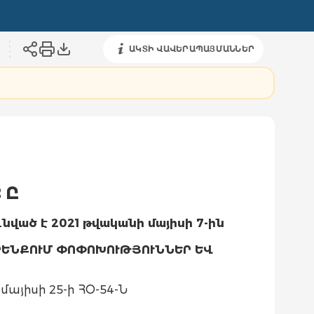
ԱԿՏԻ ՎԱՎԵՐԱՊԱՅՄԱՆՆԵՐ
 Ը
ւնված է 2021 թվականի մայիսի 7
-
ին
ՐԵՆՔՈՒՄ ՓՈՓՈԽՈՒԹՅՈՒՆՆԵՐ ԵՎ
այիսի 25-ի ՀՕ-54-Ն