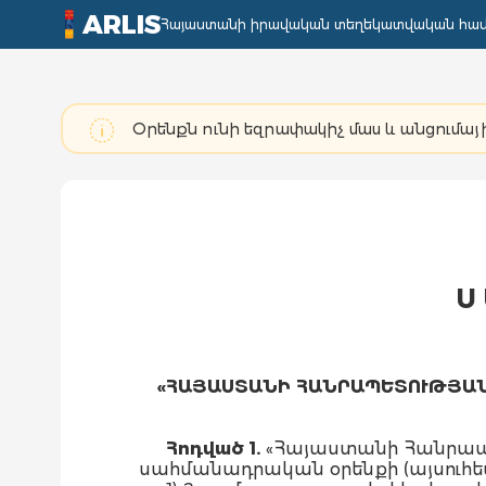
ARLIS
Հայաստանի իրավական տեղեկատվական հա
Օրենքն ունի եզրափակիչ մաս և անցումայի
Ս
«ՀԱՅԱՍՏԱՆԻ ՀԱՆՐԱՊԵՏՈՒԹՅԱՆ
Հոդված 1.
«Հայաստանի Հանրապետ
սահմանադրական օրենքի (այսուհետ՝