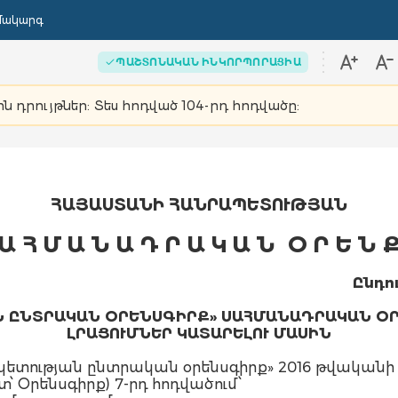
մակարգ
ՊԱՇՏՈՆԱԿԱՆ ԻՆԿՈՐՊՈՐԱՑԻԱ
ն դրույթներ: Տես հոդված 104-րդ հոդվածը:
ՀԱՅԱՍՏԱՆԻ ՀԱՆՐԱՊԵՏՈՒԹՅԱՆ
 Ա Հ Մ Ա Ն Ա Դ Ր Ա Կ Ա Ն Օ Ր Ե Ն Ք
Ընդո
 ԸՆՏՐԱԿԱՆ ՕՐԵՆՍԳԻՐՔ» ՍԱՀՄԱՆԱԴՐԱԿԱՆ Օ
ԼՐԱՑՈՒՄՆԵՐ ԿԱՏԱՐԵԼՈՒ ՄԱՍԻՆ
ության ընտրական օրենսգիրք» 2016 թվականի մ
 Օրենսգիրք) 7-րդ հոդվածում՝