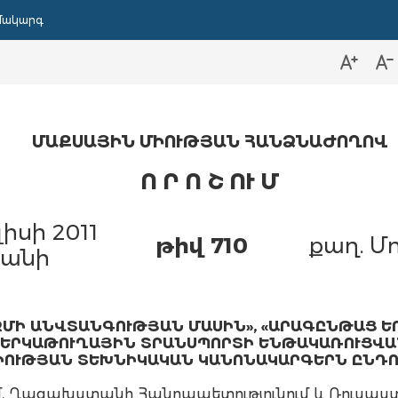
մակարգ
ՄԱՔՍԱՅԻՆ
ՄԻՈՒԹՅԱՆ
ՀԱՆՁՆԱԺՈՂՈՎ
Ո Ր Ո Շ ՈՒ Մ
լիսի 2011
թիվ 710
քաղ. Մ
անի
ՄԻ ԱՆՎՏԱՆԳՈՒԹՅԱՆ ՄԱՍԻՆ», «ԱՐԱԳԸՆԹԱՑ 
«ԵՐԿԱԹՈՒՂԱՅԻՆ ՏՐԱՆՍՊՈՐՏԻ ԵՆԹԱԿԱՌՈՒՑՎ
ԻՈՒԹՅԱՆ ՏԵԽՆԻԿԱԿԱՆ ԿԱՆՈՆԱԿԱՐԳԵՐՆ ԸՆԴՈՒ
ւմ, Ղազախստանի Հանրապետությունում և Ռուսաս