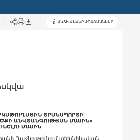
ԱԿՏԻ ՎԱՎԵՐԱՊԱՅՄԱՆՆԵՐ
ոսկվա
ԵՐԿԱԹՈՒՂԱՅԻՆ ՏՐԱՆՍՊՈՐՏԻ
ԱԾՔԻ ԱՆՎՏԱՆԳՈՒԹՅԱՆ ՄԱՍԻՆ»
ՆԵԼՈՒ ՄԱՍԻՆ
տանի Դաշնությունում տեխնիկական