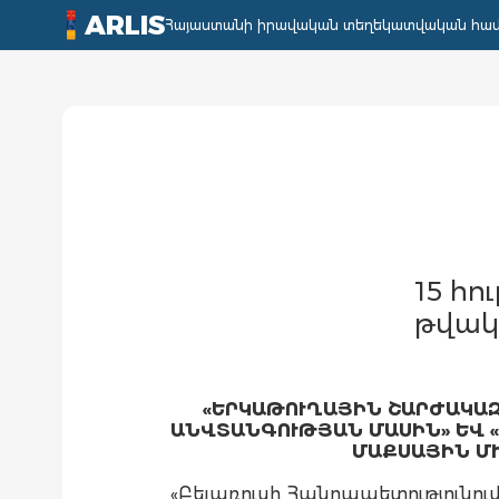
ARLIS
Հայաստանի իրավական տեղեկատվական հա
15 հու
թվակ
«ԵՐԿԱԹՈՒՂԱՅԻՆ ՇԱՐԺԱԿԱԶ
ԱՆՎՏԱՆԳՈՒԹՅԱՆ ՄԱՍԻՆ» ԵՎ 
ՄԱՔՍԱՅԻՆ Մ
«Բելառուսի Հանրապետությունո