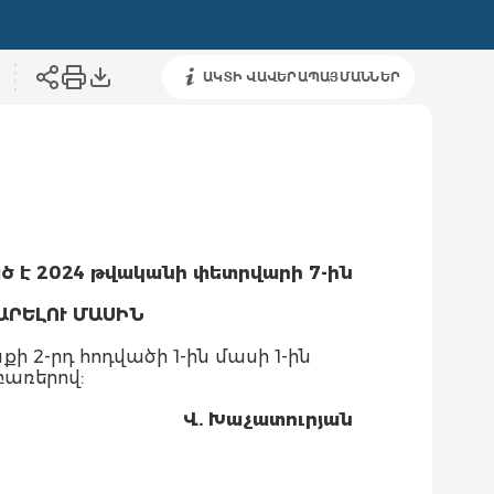
ԱԿՏԻ ՎԱՎԵՐԱՊԱՅՄԱՆՆԵՐ
ծ է 2024 թվականի փետրվարի 7
-
ին
ԱՐԵԼՈՒ ՄԱՍԻՆ
ի 2-րդ հոդվածի 1-ին մասի 1-ին
բառերով:
Վ.
Խ
աչատուրյան