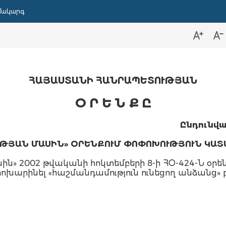
մակարգ
ՀԱՅԱՍՏԱՆԻ ՀԱՆՐԱՊԵՏՈՒԹՅԱՆ
Օ Ր Ե Ն Ք Ը
Ընդունվա
ՒԹՅԱՆ
ՄԱՍԻՆ
» ՕՐԵՆՔՈՒՄ ՓՈՓՈԽՈՒԹՅՈՒՆ
ԿԱՏ
ն» 2002 թվականի հոկտեմբերի 8-ի ՀՕ-424-Ն օրենք
ոխարինել «հաշմանդամություն ունեցող անձանց» 