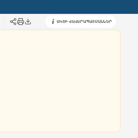
ԱԿՏԻ ՎԱՎԵՐԱՊԱՅՄԱՆՆԵՐ