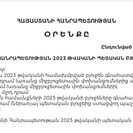
ՀԱՅԱՍՏԱՆԻ ՀԱՆՐԱՊԵՏՈՒԹՅԱՆ
Օ Ր Ե Ն Ք Ը
Ընդունված 
ՀԱՆՐԱՊԵՏՈՒԹՅԱՆ 2023 ԹՎԱԿԱՆԻ ՊԵՏԱԿԱՆ ԲՅ
ր`
 2023 թվականի համախմբված բյուջեն գնահատվու
լրդ դրամ (առանց միջբյուջետային փոխանցումներից 
դրամ (առանց միջբյուջետային փոխանցումների),
 մլրդ դրամ.
 համայնքների 2023 թվականի բյուջեները գնահատ
րդ դրամ (ներառյալ` պետական բյուջեից ստացվող 
:
ի Հանրապետության 2023 թվականի պետական բյ