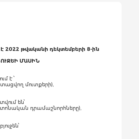
է 2022 թվականի դեկտեմբերի 8-ին
ՈՒՋԵԻ ՄԱՍԻՆ
մ է ՝
ստացվող մուտքերի),
վում են՝
պաշտոնական դրամաշնորհները),
ուջեն՝