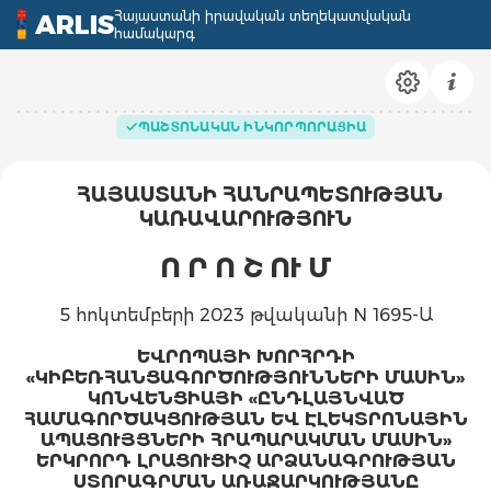
Հայաստանի իրավական տեղեկատվական
ARLIS
համակարգ
ՊԱՇՏՈՆԱԿԱՆ ԻՆԿՈՐՊՈՐԱՑԻԱ
ՀԱՅԱՍՏԱՆԻ ՀԱՆՐԱՊԵՏՈՒԹՅԱՆ
ԿԱՌԱՎԱՐՈՒԹՅՈՒՆ
Ո Ր Ո Շ ՈՒ Մ
5 հոկտեմբերի 2023 թվականի N 1695-Ա
ԵՎՐՈՊԱՅԻ ԽՈՐՀՐԴԻ
«ԿԻԲԵՌՀԱՆՑԱԳՈՐԾՈՒԹՅՈՒՆՆԵՐԻ ՄԱՍԻՆ»
ԿՈՆՎԵՆՑԻԱՅԻ «ԸՆԴԼԱՅՆՎԱԾ
ՀԱՄԱԳՈՐԾԱԿՑՈՒԹՅԱՆ ԵՎ ԷԼԵԿՏՐՈՆԱՅԻՆ
ԱՊԱՑՈՒՅՑՆԵՐԻ ՀՐԱՊԱՐԱԿՄԱՆ ՄԱՍԻՆ»
ԵՐԿՐՈՐԴ ԼՐԱՑՈՒՑԻՉ ԱՐՁԱՆԱԳՐՈՒԹՅԱՆ
ՍՏՈՐԱԳՐՄԱՆ ԱՌԱՋԱՐԿՈՒԹՅԱՆԸ