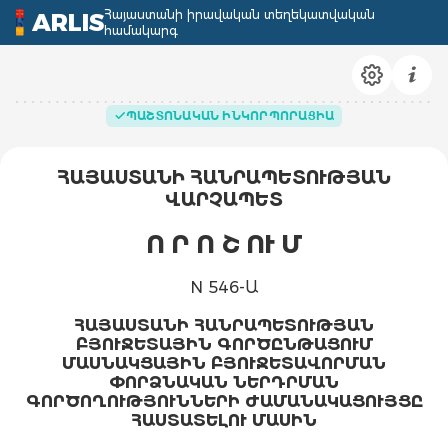
Հայաստանի իրավական տեղեկատվական
ARLIS
համակարգ
ՊԱՇՏՈՆԱԿԱՆ ԻՆԿՈՐՊՈՐԱՑԻԱ
ՀԱՅԱՍՏԱՆԻ ՀԱՆՐԱՊԵՏՈՒԹՅԱՆ
ՎԱՐՉԱՊԵՏ
Ո Ր Ո Շ ՈՒ Մ
N 546-Ա
ՀԱՅԱՍՏԱՆԻ ՀԱՆՐԱՊԵՏՈՒԹՅԱՆ
ԲՅՈՒՋԵՏԱՅԻՆ ԳՈՐԾԸՆԹԱՑՈՒՄ
ՄԱՍՆԱԿՑԱՅԻՆ ԲՅՈՒՋԵՏԱՎՈՐՄԱՆ
ՓՈՐՁՆԱԿԱՆ ՆԵՐԴՐՄԱՆ
ԳՈՐԾՈՂՈՒԹՅՈՒՆՆԵՐԻ ԺԱՄԱՆԱԿԱՑՈՒՅՑԸ
ՀԱՍՏԱՏԵԼՈՒ ՄԱՍԻՆ