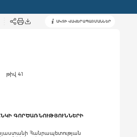
ԱԿՏԻ ՎԱՎԵՐԱՊԱՅՄԱՆՆԵՐ
թիվ 41
ԱՆԿԻ ԳՈՐԾԱՌՆՈՒԹՅՈՒՆՆԵՐԻ
Հայաստանի Հանրապետության