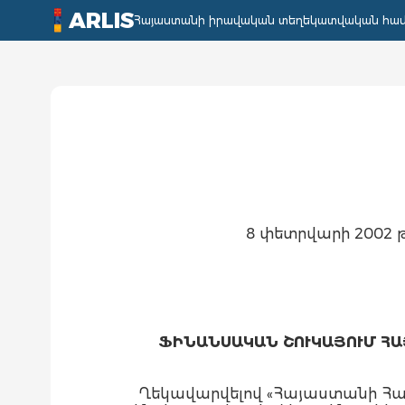
ARLIS
Հայաստանի իրավական տեղեկատվական հա
8 փետրվարի 2002
ՖԻՆԱՆՍԱԿԱՆ ՇՈՒԿԱՅՈՒՄ Հ
Ղեկավարվելով «Հայաստանի Հ