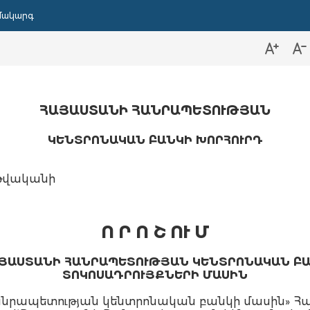
մակարգ
ՀԱՅԱՍՏԱՆԻ ՀԱՆՐԱՊԵՏՈՒԹՅԱՆ
ԿԵՆՏՐՈՆԱԿԱՆ ԲԱՆԿԻ ԽՈՐՀՈՒՐԴ
 թվականի
Ո Ր Ո Շ ՈՒ Մ
ԱՅԱՍՏԱՆԻ ՀԱՆՐԱՊԵՏՈՒԹՅԱՆ ԿԵՆՏՐՈՆԱԿԱՆ Բ
ՏՈԿՈՍԱԴՐՈՒՅՔՆԵՐԻ ՄԱՍԻՆ
անրապետության կենտրոնական բանկի մասին» 