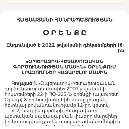
ՀԱՅԱՍՏԱՆԻ ՀԱՆՐԱՊԵՏՈՒԹՅԱՆ
Օ Ր Ե Ն Ք Ը
Ընդունված
է
2022
թվականի
դեկտեմբերի
16
-
ին
«ՕՊԵՐԱՏԻՎ
-
ՀԵՏԱԽՈՒԶԱԿԱՆ
ԳՈՐԾՈՒՆԵՈՒԹՅԱՆ
ՄԱՍԻՆ
»
ՕՐԵՆՔՈՒՄ
ԼՐԱՑՈՒՄՆԵՐ
ԿԱՏԱՐԵԼՈՒ
ՄԱՍԻՆ
Հոդված
1.
«Օպերատիվ-հետախուզական
գործունեության մասին» 2007 թվականի
հոկտեմբերի 22-ի ՀՕ-223-Ն օրենքի (այսուհետ՝
Օրենք) 8-րդ հոդվածի 1-ին մասը լրացնել
հետևյալ բովանդակությամբ 1.2-րդ կետով.
«1.2) ներքին գործերի բնագավառի
պետական կառավարման լիազոր մարմինը՝
իր կառուցվածքային ստորաբաժանումների և
ենթակա պետական մարմինների