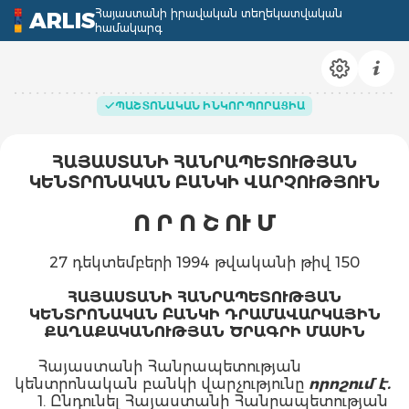
Հայաստանի իրավական տեղեկատվական
ARLIS
համակարգ
ՊԱՇՏՈՆԱԿԱՆ ԻՆԿՈՐՊՈՐԱՑԻԱ
ՀԱՅԱՍՏԱՆԻ ՀԱՆՐԱՊԵՏՈՒԹՅԱՆ
ԿԵՆՏՐՈՆԱԿԱՆ ԲԱՆԿԻ ՎԱՐՉՈՒԹՅՈՒՆ
Ո Ր Ո Շ ՈՒ Մ
27 դեկտեմբերի 1994 թվականի թիվ 150
ՀԱՅԱՍՏԱՆԻ ՀԱՆՐԱՊԵՏՈՒԹՅԱՆ
ԿԵՆՏՐՈՆԱԿԱՆ ԲԱՆԿԻ ԴՐԱՄԱՎԱՐԿԱՅԻՆ
ՔԱՂԱՔԱԿԱՆՈՒԹՅԱՆ ԾՐԱԳՐԻ ՄԱՍԻՆ
Հայաստանի Հանրապետության
կենտրոնական բանկի վարչությունը
որոշում է.
1. Ընդունել Հայաստանի Հանրապետության