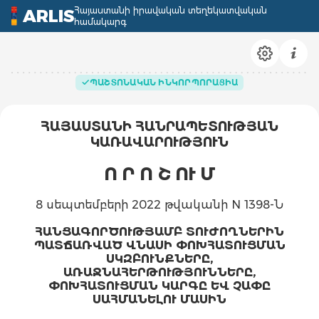
Հայաստանի իրավական տեղեկատվական
ARLIS
համակարգ
ՊԱՇՏՈՆԱԿԱՆ ԻՆԿՈՐՊՈՐԱՑԻԱ
ՀԱՅԱՍՏԱՆԻ ՀԱՆՐԱՊԵՏՈՒԹՅԱՆ
ԿԱՌԱՎԱՐՈՒԹՅՈՒՆ
Ո Ր Ո Շ ՈՒ Մ
8 սեպտեմբերի 2022 թվականի N 1398-Ն
ՀԱՆՑԱԳՈՐԾՈՒԹՅԱՄԲ ՏՈՒԺՈՂՆԵՐԻՆ
ՊԱՏՃԱՌՎԱԾ ՎՆԱՍԻ ՓՈԽՀԱՏՈՒՑՄԱՆ
ՍԿԶԲՈՒՆՔՆԵՐԸ,
ԱՌԱՋՆԱՀԵՐԹՈՒԹՅՈՒՆՆԵՐԸ,
ՓՈԽՀԱՏՈՒՑՄԱՆ ԿԱՐԳԸ ԵՎ ՉԱՓԸ
ՍԱՀՄԱՆԵԼՈՒ ՄԱՍԻՆ