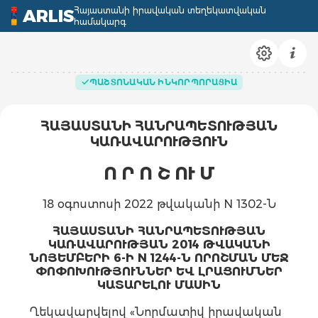
Հայաստանի իրավական տեղեկատվական
ARLIS
համակարգ
ՊԱՇՏՈՆԱԿԱՆ ԻՆԿՈՐՊՈՐԱՑԻԱ
ՀԱՅԱՍՏԱՆԻ ՀԱՆՐԱՊԵՏՈՒԹՅԱՆ
ԿԱՌԱՎԱՐՈՒԹՅՈՒՆ
Ո Ր Ո Շ ՈՒ Մ
18 օգոստոսի 2022 թվականի N 1302-Ն
ՀԱՅԱՍՏԱՆԻ ՀԱՆՐԱՊԵՏՈՒԹՅԱՆ
ԿԱՌԱՎԱՐՈՒԹՅԱՆ 2014 ԹՎԱԿԱՆԻ
ՆՈՅԵՄԲԵՐԻ 6-Ի N 1244-Ն ՈՐՈՇՄԱՆ ՄԵՋ
ՓՈՓՈԽՈՒԹՅՈՒՆՆԵՐ ԵՎ ԼՐԱՑՈՒՄՆԵՐ
ԿԱՏԱՐԵԼՈՒ ՄԱՍԻՆ
Ղեկավարվելով «Նորմատիվ իրավական