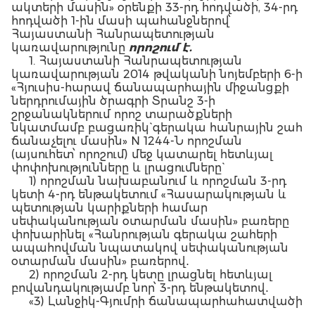
ակտերի մասին» օրենքի 33-րդ հոդվածի, 34-րդ
հոդվածի 1-ին մասի պահանջներով՝
Հայաստանի Հանրապետության
կառավարությունը
որոշում է.
1. Հայաստանի Հանրապետության
կառավարության 2014 թվականի նոյեմբերի 6-ի
«Հյուսիս-հարավ ճանապարհային միջանցքի
ներդրումային ծրագրի Տրանշ 3-ի
շրջանակներում որոշ տարածքների
նկատմամբ բացառիկ` գերակա հանրային շահ
ճանաչելու մասին» N 1244-Ն որոշման
(այսուհետ՝ որոշում) մեջ կատարել հետևյալ
փոփոխությունները և լրացումները`
1) որոշման նախաբանում և որոշման 3-րդ
կետի 4-րդ ենթակետում «Հասարակության և
պետության կարիքների համար
սեփականության օտարման մասին» բառերը
փոխարինել «Հանրության գերակա շահերի
ապահովման նպատակով սեփականության
օտարման մասին» բառերով․
2) որոշման 2-րդ կետը լրացնել հետևյալ
բովանդակությամբ նոր՝ 3-րդ ենթակետով․
«3) Լանջիկ-Գյումրի ճանապարհահատվածի
կմ 91+800, կմ 100+800 – կմ 101+475, կմ110+100 –