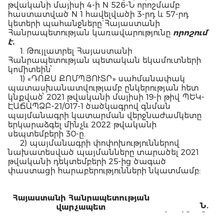
թվականի մայիսի 4-ի N 526-Ն որոշմամբ
հաստատված N 1 հավելվածի 3-րդ և 57-րդ
կետերի պահանջները` Հայաստանի
Հանրապետության կառավարությունը
որոշում
է.
1. Թույլատրել Հայաստանի
Հանրապետության պետական եկամուտների
կոմիտեին՝
1) «ԴՈՔՍ ՔՈՄՊՅՈՒՏՐ» սահմանափակ
պատասխանատվությամբ ընկերության հետ
կնքված՝ 2021 թվականի մայիսի 19-ի թիվ ՊԵԿ-
ԷԱՃԱՊՁԲ-21/017-1 ծածկագրով գնման
պայմանագրի կատարման վերջնաժամկետը
երկարաձգել մինչև 2022 թվականի
սեպտեմբերի 30-ը.
2) պայմանագրի փոփոխություններով
նախատեսված պայմանները տարածել 2021
թվականի դեկտեմբերի 25-ից ծագած
փաստացի հարաբերությունների նկատմամբ:
Հայաստանի Հանրապետության
Ն.
վարչապետ
Փ
աշինյան