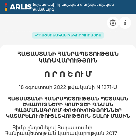
Հայաստանի իրավական տեղեկատվական
ARLIS
համակարգ
ՊԱՇՏՈՆԱԿԱՆ ԻՆԿՈՐՊՈՐԱՑԻԱ
ՀԱՅԱՍՏԱՆԻ ՀԱՆՐԱՊԵՏՈՒԹՅԱՆ
ԿԱՌԱՎԱՐՈՒԹՅՈՒՆ
Ո Ր Ո Շ ՈՒ Մ
18 օգոստոսի 2022 թվականի N 1271-Ա
ՀԱՅԱՍՏԱՆԻ ՀԱՆՐԱՊԵՏՈՒԹՅԱՆ ՊԵՏԱԿԱՆ
ԵԿԱՄՈՒՏՆԵՐԻ ԿՈՄԻՏԵԻ ԳՆՄԱՆ
ՊԱՅՄԱՆԱԳՐՈՒՄ ՓՈՓՈԽՈՒԹՅՈՒՆՆԵՐ
ԿԱՏԱՐԵԼՈՒ ԹՈՒՅԼՏՎՈՒԹՅՈՒՆ ՏԱԼՈՒ ՄԱՍԻՆ
Հիմք ընդունելով Հայաստանի
Հանրապետության կառավարության 2017