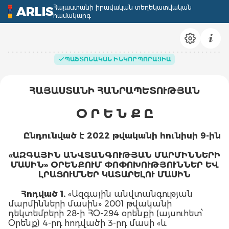
Հայաստանի իրավական տեղեկատվական
ARLIS
համակարգ
ՊԱՇՏՈՆԱԿԱՆ ԻՆԿՈՐՊՈՐԱՑԻԱ
ՀԱՅԱՍՏԱՆԻ ՀԱՆՐԱՊԵՏՈՒԹՅԱՆ
Օ Ր Ե Ն Ք Ը
Ընդունված
է
2022
թվականի
հուն
իսի
9
-
ին
«ԱԶԳԱՅԻՆ ԱՆՎՏԱՆԳՈՒԹՅԱՆ ՄԱՐՄԻՆՆԵՐԻ
ՄԱՍԻՆ» ՕՐԵՆՔՈՒՄ ՓՈՓՈԽՈՒԹՅՈՒՆՆԵՐ
ԵՎ
ԼՐԱՑՈՒՄՆԵՐ
ԿԱՏԱՐԵԼՈՒ
ՄԱՍԻՆ
Հոդված
1.
«Ազգային անվտանգության
մարմինների մասին»
2001 թվականի
դեկտեմբերի 28-ի ՀՕ-294 օրենքի (այսուհետ՝
Օրենք) 4-րդ հոդվածի 3-րդ մասի «և