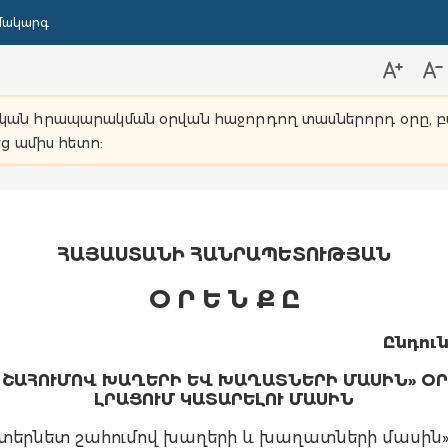
մակարգ
նական հրապարակման օրվան հաջորդող տասներորդ օրը, բա
ց ամիս հետո:
ՀԱՅԱՍՏԱՆԻ ՀԱՆՐԱՊԵՏՈՒԹՅԱՆ
Օ Ր Ե Ն Ք Ը
Ընդուն
Տ ՇԱՀՈՒՄՈՎ ԽԱՂԵՐԻ ԵՎ ԽԱՂԱՏՆԵՐԻ ՄԱՍԻՆ» Օ
ԼՐԱՑՈՒՄ ԿԱՏԱՐԵԼՈՒ ՄԱՍԻՆ
ինտերնետ շահումով խաղերի և խաղատների մասին»