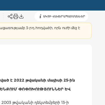
ԱԿՏԻ ՎԱՎԵՐԱՊԱՅՄԱՆՆԵՐ
ցառությամբ 3-րդ հոդվածի, որն ուժի մեջ է
ված է 2022 թվականի մայիսի 25-ին
ՐԵՆՔՈՒՄ ՓՈՓՈԽՈՒԹՅՈՒՆՆԵՐ ԵՎ
 2003 թվականի դեկտեմբերի 13-ի