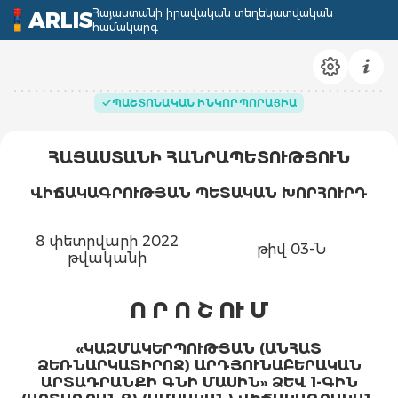
Հայաստանի իրավական տեղեկատվական
ARLIS
համակարգ
ՊԱՇՏՈՆԱԿԱՆ ԻՆԿՈՐՊՈՐԱՑԻԱ
ՀԱՅԱՍՏԱՆԻ ՀԱՆՐԱՊԵՏՈՒԹՅՈՒՆ
ՎԻՃԱԿԱԳՐՈՒԹՅԱՆ
ՊԵՏԱԿԱՆ
ԽՈՐՀՈՒՐԴ
8 փետրվարի 2022
թիվ 03-Ն
թվականի
Ո
Ր
Ո
Շ
ՈՒ
Մ
«ԿԱԶՄԱԿԵՐՊՈՒԹՅԱՆ (ԱՆՀԱՏ
ՁԵՌՆԱՐԿԱՏԻՐՈՋ) ԱՐԴՅՈՒՆԱԲԵՐԱԿԱՆ
ԱՐՏԱԴՐԱՆՔԻ ԳՆԻ ՄԱՍԻՆ» ՁԵՎ 1-ԳԻՆ