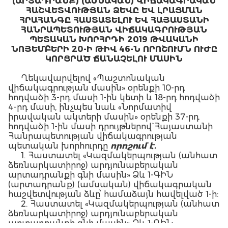
(ԱՐՏԱԴՐԱՆՔ) (ԱՄՍԱԿԱՆ)
ՎԻՃԱԿԱԳՐԱԿԱՆ
ՀԱՇՎԵՏՎՈՒԹՅԱՆ ՁԵՎԸ
ԵՎ ԼՐԱՑՄԱՆ
ՀՐԱՀԱՆԳԸ
ՀԱՍՏԱՏԵԼՈՒ ԵՎ
ՀԱՅԱՍՏԱՆԻ
ՀԱՆՐԱՊԵՏՈՒԹՅԱՆ ՎԻՃԱԿԱԳՐՈՒԹՅԱՆ
ՊԵՏԱԿԱՆ ԽՈՐՀՐԴԻ 2019 ԹՎԱԿԱՆԻ
ՆՈՅԵՄԲԵՐԻ 20
-Ի ԹԻՎ 46-Ն ՈՐՈՇՈՒՄՆ ՈՒԺԸ
ԿՈՐՑՐԱԾ ՃԱՆԱՉԵԼՈՒ ՄԱՍԻՆ
Ղեկավարվելով «Պաշտոնական
վիճակագրության մասին» օրենքի 10-րդ
հոդվածի 3-րդ մասի 1-ին կետի և 18-րդ հոդվածի
4-րդ մասի, ինչպես նաև «Նորմատիվ
իրավական ակտերի մասին» օրենքի 37-րդ
հոդվածի 1-ին մասի դրույթներով` Հայաստանի
Հանրապետության վիճակագրության
պետական խորհուրդը
որոշում
է
.
1. Հաստատել «Կազմակերպության (անհատ
ձեռնարկատիրոջ) արդյունաբերական
արտադրանքի գնի մասին» Ձև 1-ԳԻՆ
(արտադրանք) (ամսական) վիճակագրական
հաշվետվության ձևը՝ համաձայն հավելված 1-ի:
2. Հաստատել «Կազմակերպության (անհատ
ձեռնարկատիրոջ) արդյունաբերական
արտադրանքի գնի մասին» Ձև 1-ԳԻՆ