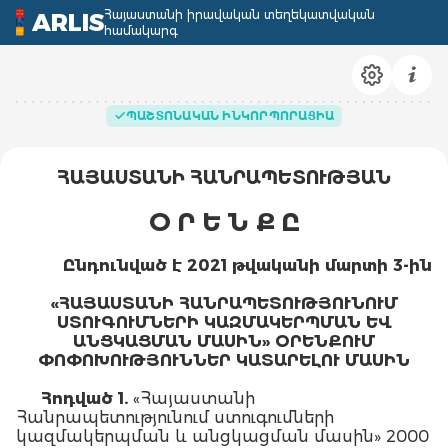
Հայաստանի իրավական տեղեկատվական
ARLIS
համակարգ
ՊԱՇՏՈՆԱԿԱՆ ԻՆԿՈՐՊՈՐԱՑԻԱ
ՀԱՅԱՍՏԱՆԻ ՀԱՆՐԱՊԵՏՈՒԹՅԱՆ
Օ Ր Ե Ն Ք Ը
Ը
նդունված է 2021 թվականի մարտի 3
-
ին
«ՀԱՅԱՍՏԱՆԻ ՀԱՆՐԱՊԵՏՈՒԹՅՈՒՆՈՒՄ
ՍՏՈՒԳՈՒՄՆԵՐԻ ԿԱԶՄԱԿԵՐՊՄԱՆ ԵՎ
ԱՆՑԿԱՑՄԱՆ ՄԱՍԻՆ» ՕՐԵՆՔՈՒՄ
ՓՈՓՈԽՈՒԹՅՈՒՆՆԵՐ
ԿԱՏԱՐԵԼՈՒ ՄԱՍԻՆ
Հոդված 1.
«Հայաստանի
Հանրապետությունում ստուգումների
կազմակերպման և անցկացման մասին» 2000