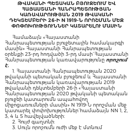
ԹՎԱԿԱՆԻ ՊԵՏԱԿԱՆ ԲՅՈՒՋԵՈՒՄ ԵՎ
ՀԱՅԱՍՏԱՆԻ ՀԱՆՐԱՊԵՏՈՒԹՅԱՆ
ԿԱՌԱՎԱՐՈՒԹՅԱՆ 2019 ԹՎԱԿԱՆԻ
ԴԵԿՏԵՄԲԵՐԻ 26-Ի N 1919-Ն ՈՐՈՇՄԱՆ ՄԵՋ
ՓՈՓՈԽՈՒԹՅՈՒՆՆԵՐ ԿԱՏԱՐԵԼՈՒ ՄԱՍԻՆ
Համաձայն «Հայաստանի
Հանրապետության բյուջետային համակարգի
մասին» Հայաստանի Հանրապետության
օրենքի 23-րդ հոդվածի 3-րդ մասի` Հայաստանի
Հանրապետության կառավարությունը
որոշում
է.
1. Հայաստանի Հանրապետության 2020
թվականի պետական բյուջեում և Հայաստանի
Հանրապետության կառավարության 2019
թվականի դեկտեմբերի 26-ի «Հայաստանի
Հանրապետության 2020 թվականի պետական
բյուջեի կատարումն ապահովող
միջոցառումների մասին» N 1919-Ն որոշման մեջ
կատարել փոփոխություններ` համաձայն NN 1, 2,
3, 4 և 5 հավելվածների։
2. Հույժ գաղտնի:
3. Սույն որոշումն ուժի մեջ է մտնում