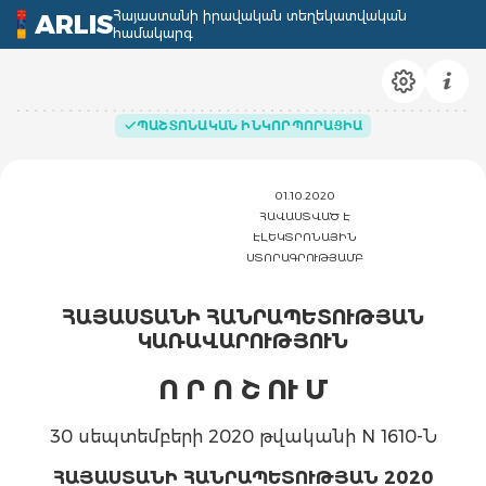
Հայաստանի իրավական տեղեկատվական
ARLIS
համակարգ
ՊԱՇՏՈՆԱԿԱՆ ԻՆԿՈՐՊՈՐԱՑԻԱ
01.10.2020
ՀԱՎԱՍՏՎԱԾ Է
ԷԼԵԿՏՐՈՆԱՅԻՆ
ՍՏՈՐԱԳՐՈՒԹՅԱՄԲ
ՀԱՅԱՍՏԱՆԻ
ՀԱՆՐԱՊԵՏՈՒԹՅԱՆ
ԿԱՌԱՎԱՐՈՒԹՅՈՒՆ
Ո Ր Ո Շ ՈՒ Մ
30 սեպտեմբերի 2020 թվականի N 1610-Ն
ՀԱՅԱՍՏԱՆԻ ՀԱՆՐԱՊԵՏՈՒԹՅԱՆ 2020