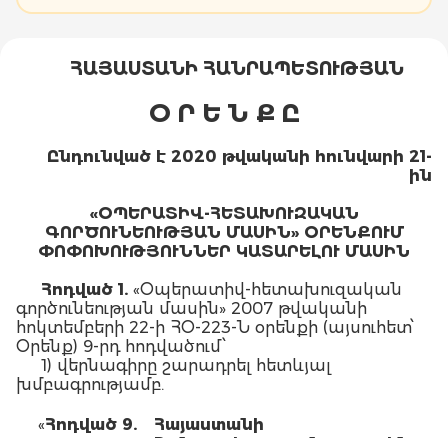
ՀԱՅԱՍՏԱՆԻ ՀԱՆՐԱՊԵՏՈՒԹՅԱՆ
Օ Ր Ե Ն Ք Ը
Ընդունված է 2020 թվականի հունվարի 21-
ին
«ՕՊԵՐԱՏԻՎ-ՀԵՏԱԽՈՒԶԱԿԱՆ
ԳՈՐԾՈՒՆԵՈՒԹՅԱՆ ՄԱՍԻՆ» ՕՐԵՆՔՈՒՄ
ՓՈՓՈԽՈՒԹՅՈՒՆՆԵՐ ԿԱՏԱՐԵԼՈՒ ՄԱՍԻՆ
Հոդված 1.
«Օպերատիվ-հետախուզական
գործունեության մասին» 2007 թվականի
հոկտեմբերի 22-ի ՀՕ-223-Ն օրենքի (այսուհետ՝
Օրենք) 9-րդ հոդվածում՝
1) վերնագիրը շարադրել հետևյալ
խմբագրությամբ.
«
Հոդված 9.
Հայաստանի
Հանրապետության ազգային