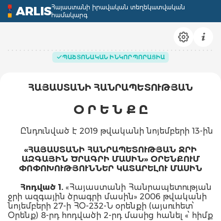
Հայաստանի իրավական տեղեկատվական
ARLIS
համակարգ
ՊԱՇՏՈՆԱԿԱՆ ԻՆԿՈՐՊՈՐԱՑԻԱ
ՀԱՅԱՍՏԱՆԻ ՀԱՆՐԱՊԵՏՈՒԹՅԱՆ
Օ Ր Ե Ն Ք Ը
Ընդունված է 2019 թվականի նոյեմբերի 13-ին
«ՀԱՅԱՍՏԱՆԻ ՀԱՆՐԱՊԵՏՈՒԹՅԱՆ ՋՐԻ
ԱԶԳԱՅԻՆ ԾՐԱԳՐԻ ՄԱՍԻՆ» ՕՐԵՆՔՈՒՄ
ՓՈՓՈԽՈՒԹՅՈՒՆՆԵՐ ԿԱՏԱՐԵԼՈՒ ՄԱՍԻՆ
Հոդված 1.
«Հայաստանի Հանրապետության
ջրի ազգային ծրագրի մասին» 2006 թվականի
նոյեմբերի 27-ի ՀՕ-232-Ն օրենքի (այսուհետ՝
Օրենք) 8-րդ հոդվածի 2-րդ մասից հանել «՝ հիմք