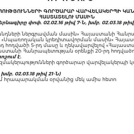
ՊՈՒԹՅՈՒՆՆԵՐԻ ԳՈՐԾԱՐԱՐ ՎԱՐՎԵԼԱԿԵՐՊԻ ԿԱ
ՀԱՍՏԱՏԵԼՈՒ ՄԱՍԻՆ
երնագիրը փոփ. 02.02.16 թիվ 7-Ն, խմբ. 02.03.18 թիվ
վանդների ներգրավման մասին» Հայաստանի Հանրա
ասը, «Սպառողական կրեդիտավորման մասին» Հայա
17-րդ հոդվածի 5-րդ մասը և ղեկավարվելով «Հայա
աստանի Հանրապետության օրենքի 20-րդ հոդված
ոշում է.
մակերպությունների գործարար վարվելակերպի կա
 խմբ. 02.03.18 թիվ 21-Ն)
տնում հրապարակման օրվանից մեկ ամիս հետո: