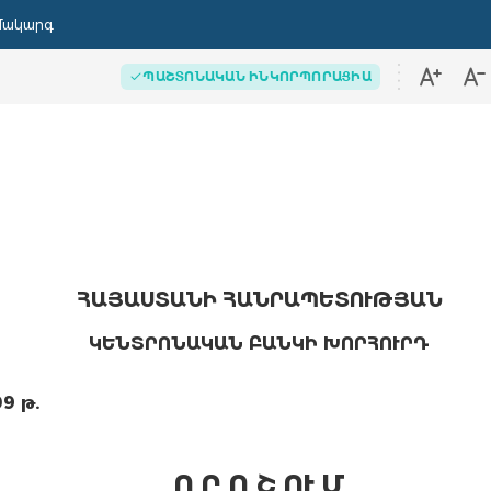
մակարգ
ՊԱՇՏՈՆԱԿԱՆ ԻՆԿՈՐՊՈՐԱՑԻԱ
ՀԱՅԱՍՏԱՆԻ ՀԱՆՐԱՊԵՏՈՒԹՅԱՆ
ԿԵՆՏՐՈՆԱԿԱՆ ԲԱՆԿԻ ԽՈՐՀՈՒՐԴ
9 թ.
Ո Ր Ո Շ ՈՒ Մ