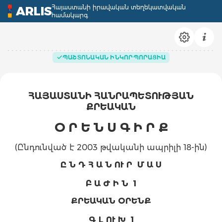
Հայաստանի իրավական տեղեկատվական
ARLIS
համակարգ
ՊԱՇՏՈՆԱԿԱՆ ԻՆԿՈՐՊՈՐԱՑԻԱ
ՀԱՅԱՍՏԱՆԻ ՀԱՆՐԱՊԵՏՈՒԹՅԱՆ
ՔՐԵԱԿԱՆ
Օ Ր Ե Ն Ս Գ Ի Ր Ք
(Ընդունված է 2003 թվականի ապրիլի 18-ին)
Ը Ն Դ Հ Ա Ն ՈՒ Ր Մ Ա Ս
Բ Ա Ժ Ի Ն 1
ՔՐԵԱԿԱՆ ՕՐԵՆՔ
Գ Լ ՈՒ Խ 1