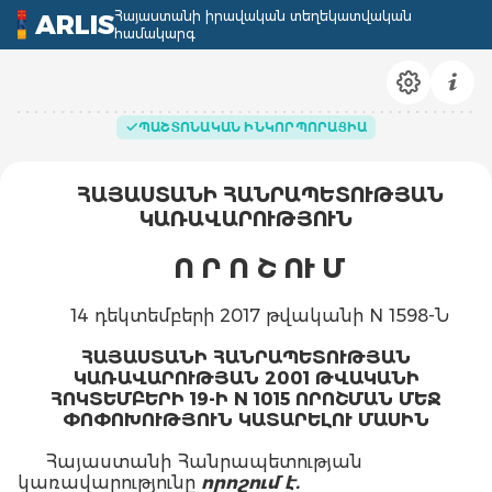
Հայաստանի իրավական տեղեկատվական
ARLIS
համակարգ
ՊԱՇՏՈՆԱԿԱՆ ԻՆԿՈՐՊՈՐԱՑԻԱ
ՀԱՅԱՍՏԱՆԻ ՀԱՆՐԱՊԵՏՈՒԹՅԱՆ
ԿԱՌԱՎԱՐՈՒԹՅՈՒՆ
Ո Ր Ո Շ ՈՒ Մ
14 դեկտեմբերի 2017 թվականի N 1598-Ն
ՀԱՅԱՍՏԱՆԻ ՀԱՆՐԱՊԵՏՈՒԹՅԱՆ
ԿԱՌԱՎԱՐՈՒԹՅԱՆ 2001 ԹՎԱԿԱՆԻ
ՀՈԿՏԵՄԲԵՐԻ 19-Ի N 1015 ՈՐՈՇՄԱՆ ՄԵՋ
ՓՈՓՈԽՈՒԹՅՈՒՆ ԿԱՏԱՐԵԼՈՒ ՄԱՍԻՆ
Հայաստանի Հանրապետության
կառավարությունը
որոշում է.