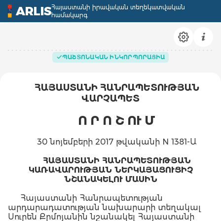
Հայաստանի իրավական տեղեկատվական
ARLIS
համակարգ
ՊԱՇՏՈՆԱԿԱՆ ԻՆԿՈՐՊՈՐԱՑԻԱ
ՀԱՅԱՍՏԱՆԻ ՀԱՆՐԱՊԵՏՈՒԹՅԱՆ
ՎԱՐՉԱՊԵՏ
Ո Ր Ո Շ ՈՒ Մ
30 նոյեմբերի 2017 թվականի N 1381-Ա
ՀԱՅԱՍՏԱՆԻ ՀԱՆՐԱՊԵՏՈՒԹՅԱՆ
ԿԱՌԱՎԱՐՈՒԹՅԱՆ ՆԵՐԿԱՅԱՑՈՒՑԻՉ
ՆՇԱՆԱԿԵԼՈՒ ՄԱՍԻՆ
Հայաստանի Հանրապետության
արդարադատության նախարարի տեղակալ
Սուրեն Քրմոյանին նշանակել Հայաստանի