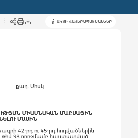
ԱԿՏԻ ՎԱՎԵՐԱՊԱՅՄԱՆՆԵՐ
քաղ. Մոսկ
ՈՒԹՅԱՆ ՄԻԱՍՆԱԿԱՆ ՄԱՔՍԱՅԻՆ
ՆԵԼՈՒ ՄԱՍԻՆ
գրի 42-րդ ու 45-րդ հոդվածներին
 թիվ 98 որոշմամբ հաստատված`