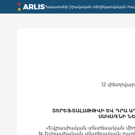
ARLIS
Հայաստանի իրավական տեղեկատվական հա
12 փետրվար
ՏԵՐԵՖՏԱԼԱԹԹՎԻ ԵՎ ԴՐԱ Ա
ՍԱԿԱԳՆԻ ՆԵ
«Եվրասիական տնտեսական միությ
եւ Եվրասիական տնտեսական բարձրա