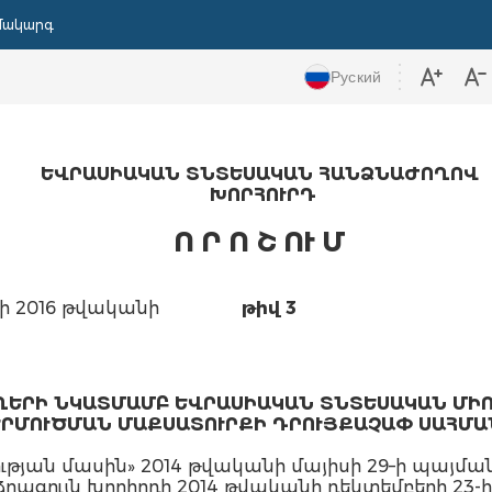
մակարգ
Руский
ԵՎՐԱՍԻԱԿԱՆ ՏՆՏԵՍԱԿԱՆ ՀԱՆՁՆԱԺՈՂՈՎ
ԽՈՐՀՈՒՐԴ
Ո Ր Ո Շ ՈՒ Մ
ի 2016 թվականի
թիվ 3
ՂԵՐԻ ՆԿԱՏՄԱՄԲ ԵՎՐԱՍԻԱԿԱՆ ՏՆՏԵՍԱԿԱՆ ՄԻ
ՐՄՈՒԾՄԱՆ ՄԱՔՍԱՏՈՒՐՔԻ ԴՐՈՒՅՔԱՉԱՓ ՍԱՀՄԱ
ան մասին» 2014 թվականի մայիսի 29–ի պայմանա
գույն խորհրդի 2014 թվականի դեկտեմբերի 23-ի