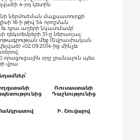
վածի 4-րդ կետին
նի ներմուծման մաքսատուրքի
սի 16-ի թիվ 54 որոշման
 եւ դրա աղերի նկատմամբ՝
ի դեկտեմբերի 31-ը ներառյալ։
ոթագրության մեջ (Եվրասիական
ված) «02.09.2014-ից մինչեւ
առերով։
 օրացուցային օրը լրանալուն պես
րի վրա։
նդամներ՝
րղզստանի
Ռուսաստանի
պետությունից
Դաշնությունից
 Պանկրատով
Ի. Շուվալով