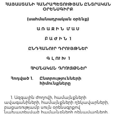
ՀԱՅԱՍՏԱՆԻ ՀԱՆՐԱՊԵՏՈՒԹՅԱՆ ԸՆՏՐԱԿԱՆ
ՕՐԵՆՍԳԻՐՔ
(սահմանադրական օրենք)
Ա Ռ Ա Ջ Ի Ն
Մ Ա Ս
Բ Ա Ժ Ի Ն
1
ԸՆԴՀԱՆՈՒՐ
ԴՐՈՒՅԹՆԵՐ
Գ Լ ՈՒ Խ
1
ՀԻՄՆԱԿԱՆ ԴՐՈՒՅԹՆԵՐ
Հոդված 1.
Ընտրությունների
հիմունքները
1. Ազգային ժողովի, համայնքների
ավագանիների, համայնքների ղեկավարների,
բացառությամբ սույն օրենսգրքով
նախատեսված համայնքների ղեկավարների,