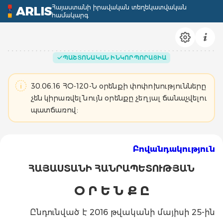
Հայաստանի իրավական տեղեկատվական
ARLIS
համակարգ
ՊԱՇՏՈՆԱԿԱՆ ԻՆԿՈՐՊՈՐԱՑԻԱ
30.06.16 ՀՕ-120-Ն օրենքի փոփոխությունները
չեն կիրառվել` նույն օրենքը չեղյալ ճանաչվելու
պատճառով:
Բովանդակություն
ՀԱՅԱՍՏԱՆԻ ՀԱՆՐԱՊԵՏՈՒԹՅԱՆ
Օ Ր Ե Ն Ք Ը
Ընդունված է 2016 թվականի մայիսի 25-ին