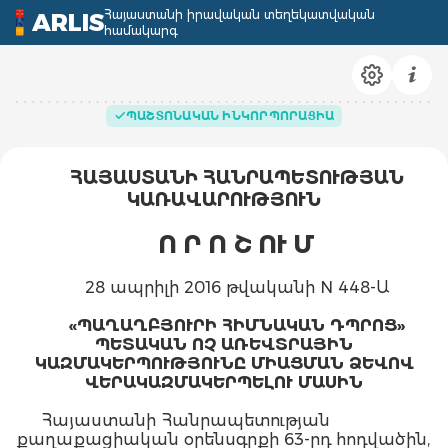
Հայաստանի իրավական տեղեկատվական
ARLIS
համակարգ
ՊԱՇՏՈՆԱԿԱՆ ԻՆԿՈՐՊՈՐԱՑԻԱ
ՀԱՅԱՍՏԱՆԻ ՀԱՆՐԱՊԵՏՈՒԹՅԱՆ
ԿԱՌԱՎԱՐՈՒԹՅՈՒՆ
Ո Ր Ո Շ ՈՒ Մ
28 ապրիլի 2016 թվականի N 448-Ա
«ՊԱՂԱՂԲՅՈՒՐԻ ՀԻՄՆԱԿԱՆ ԴՊՐՈՑ»
ՊԵՏԱԿԱՆ ՈՉ ԱՌԵՎՏՐԱՅԻՆ
ԿԱԶՄԱԿԵՐՊՈՒԹՅՈՒՆԸ ՄԻԱՑՄԱՆ ՁԵՎՈՎ
ՎԵՐԱԿԱԶՄԱԿԵՐՊԵԼՈՒ ՄԱՍԻՆ
Հայաստանի Հանրապետության
քաղաքացիական օրենսգրքի 63-րդ հոդվածին,