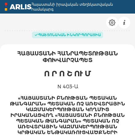
Հայաստանի իրավական տեղեկատվական
ARLIS
համակարգ
ՊԱՇՏՈՆԱԿԱՆ ԻՆԿՈՐՊՈՐԱՑԻԱ
ՀԱՅԱՍՏԱՆԻ ՀԱՆՐԱՊԵՏՈՒԹՅԱՆ
ՓՈԽՎԱՐՉԱՊԵՏ
Ո Ր Ո Շ ՈՒ Մ
N 403-Ա
«ՀԱՅԱՍՏԱՆԻ ԲՆՈՒԹՅԱՆ ՊԵՏԱԿԱՆ
ԹԱՆԳԱՐԱՆ» ՊԵՏԱԿԱՆ ՈՉ ԱՌԵՎՏՐԱՅԻՆ
ԿԱԶՄԱԿԵՐՊՈՒԹՅԱՆ ԿՈՂՄԻՑ
ԻՐԱԿԱՆԱՑՎՈՂ «ՀԱՅԱՍՏԱՆԻ ԲՆՈՒԹՅԱՆ
ՊԵՏԱԿԱՆ ԹԱՆԳԱՐԱՆ» ՊԵՏԱԿԱՆ ՈՉ
ԱՌԵՎՏՐԱՅԻՆ ԿԱԶՄԱԿԵՐՊՈՒԹՅԱՆ
ԿՐԹԱԿԱՆ ԵՆԹԱԿԱՌՈՒՑՎԱԾՔՆԵՐԻ