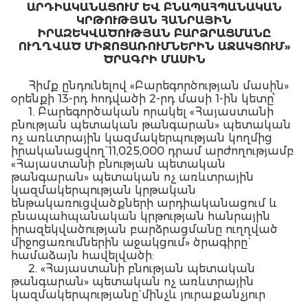
ԱՐԴԻԱԿԱՆԱՑՈՒՄ ԵՎ ԲՆԱՊԱՀՊԱՆԱԿԱՆ
ԿՐԹՈՒԹՅԱՆ ՀԱՆՐԱՅԻՆ
ԻՐԱԶԵԿՎԱԾՈՒԹՅԱՆ ԲԱՐՁՐԱՑՄԱՆԸ
ՈՒՂՂՎԱԾ ՄԻՋՈՑԱՌՈՒՄՆԵՐԻՆ ԱՋԱԿՑՈՒՄ»
ԾՐԱԳՐԻ ՄԱՍԻՆ
Հիմք ընդունելով «Բարեգործության մասին»
օրենքի 13-րդ հոդվածի 2-րդ մասի 1-ին կետը՝
1. Բարեգործական որակել «Հայաստանի
բնության պետական թանգարան» պետական
ոչ առևտրային կազմակերպության կողմից
իրականացվող` 11,025,000 դրամ արժողությամբ
«Հայաստանի բնության պետական
թանգարան» պետական ոչ առևտրային
կազմակերպության կրթական
ենթակառուցվածքների արդիականացում և
բնապահպանական կրթության հանրային
իրազեկվածության բարձրացմանը ուղղված
միջոցառումներին աջակցում» ծրագիրը`
համաձայն հավելվածի:
2. «Հայաստանի բնության պետական
թանգարան» պետական ոչ առևտրային
կազմակերպությանը` մինչև յուրաքանչյուր
եռամսյակին հաջորդող ամսվա 25-ը՝