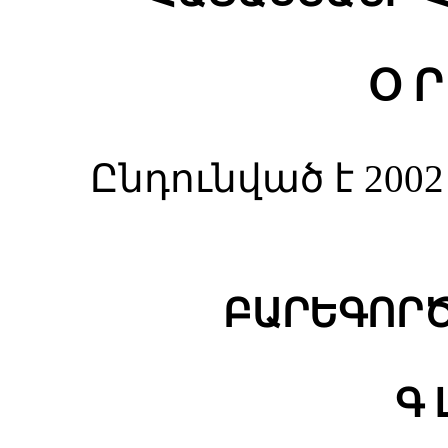
Օ Ր
Ընդունված է 20
ԲԱՐԵԳՈՐԾ
Գ 