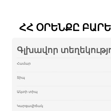
ՀՀ ՕՐԵՆՔԸ ԲԱՐ
Գլխավոր տեղեկությ
Համար
Տիպ
Ակտի տիպ
Կարգավիճակ