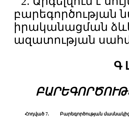
2. Արգելվում է ս
բարեգործության 
իրականացման ձևե
ազատության սահ
Գ 
ԲԱՐԵԳՈՐԾՈՒԹ
Հոդված 7.
Բարեգործության մասնակի