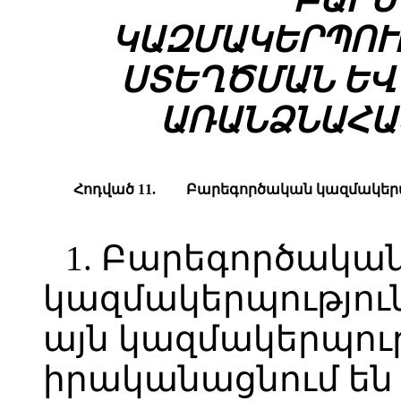
ԿԱԶՄԱԿԵՐՊՈՒ
ՍՏԵՂԾՄԱՆ ԵՎ
ԱՌԱՆՁՆԱՀԱ
Հոդված 11.
Բարեգործական կազմակերպ
1. Բարեգործակա
կազմակերպությու
այն կազմակերպութ
իրականացնում են 